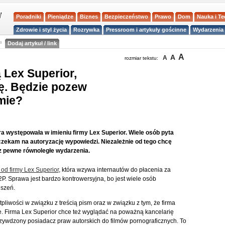
Poradniki
Pieniądze
Biznes
Bezpieczeństwo
Prawo
Dom
Nauka i T
Zdrowie i styl życia
Rozrywka
Pressroom i artykuły gościnne
Wydarzenia 
a
Dodaj artykuł / link
A
A
A
rozmiar tekstu:
 Lex Superior,
ę. Będzie pozew
mie?
ra występowała w imieniu firmy Lex Superior. Wiele osób pyta
czekam na autoryzację wypowiedzi. Niezależnie od tego chcę
z pewne równoległe wydarzenia.
 od firmy Lex Superior
, która wzywa internautów do płacenia za
P. Sprawa jest bardzo kontrowersyjna, bo jest wiele osób
uszeń.
iwości w związku z treścią pism oraz w związku z tym, że firma
. Firma Lex Superior chce też wyglądać na poważną kancelarię
rzywdzony posiadacz praw autorskich do filmów pornograficznych. To