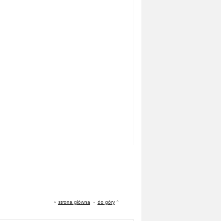
«
strona główna
-
do góry
^