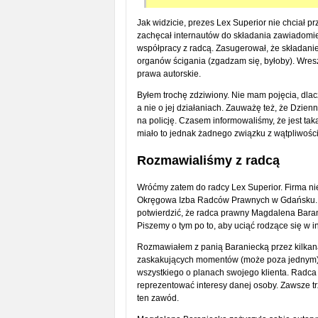
Jak widzicie, prezes Lex Superior nie chciał
zachęcał internautów do składania zawiadomień
współpracy z radcą. Zasugerował, że składan
organów ścigania (zgadzam się, byłoby). Wresz
prawa autorskie.
Byłem trochę zdziwiony. Nie mam pojęcia, dla
a nie o jej działaniach. Zauważę też, że Dzie
na policję. Czasem informowaliśmy, że jest t
miało to jednak żadnego związku z wątpliwośc
Rozmawialiśmy z radcą
Wróćmy zatem do radcy Lex Superior. Firma nie
Okręgowa Izba Radców Prawnych w Gdańsku. Do
potwierdzić, że radca prawny Magdalena Baran
Piszemy o tym po to, aby uciąć rodzące się w i
Rozmawiałem z panią Baraniecką przez kilkana
zaskakujących momentów (może poza jednym). 
wszystkiego o planach swojego klienta. Radca j
reprezentować interesy danej osoby. Zawsze 
ten zawód.