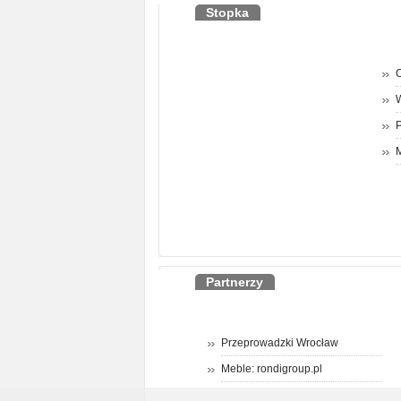
Stopka
O
P
M
Partnerzy
Przeprowadzki Wrocław
Meble: rondigroup.pl