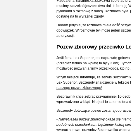
Magdalena Baraniecka zażyczyła sobie autoryza
musimy zaczekać jeszcze dwa dni. Informuję Wa
pytaniami o rozmowę z radcą. Rozmowa była, p
dostanę na to wyraźnej zgody.
Dodam jedynie, że rozmowa miała dość oczywisty
obowiązek. W rozmowie był może jeden szczegó
autoryzacji.
Pozew zbiorowy przeciwko Le
Jeśli firma Lex Superior jest naprawdę gotow
(przecież termin na wpłatę to były 3 dni). Tymc
możliwość pozwania firmy przez kogoś, kto np. 
W tym miejscu informuję, że serwis
Bezprawnik
Lex Superior. Szczegóły znajdziecie w tekście
naszego pozwu zbiorowego!
Bezprawnik chce zebrać przynajmniej 10 osób,
wprowadzone w błąd. Nie jest to zatem oferta 
Szczegóły dotyczące pozwu zostaną dopracowa
-
Nawet jeżeli pozew zbiorowy okaże się niemoż
podobnych przesłankach, będziemy każdą spra
wygrać sprawę, prawnicy Bezprawnika wezmą 