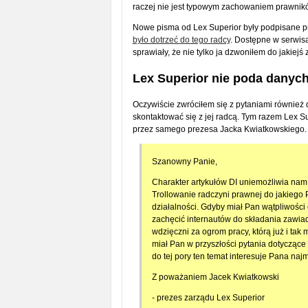
raczej nie jest typowym zachowaniem prawnikó
Nowe pisma od Lex Superior były podpisane p
było dotrzeć do tego radcy
. Dostępne w serwis
sprawiały, że nie tylko ja dzwoniłem do jakiejś 
Lex Superior nie poda danych
Oczywiście zwróciłem się z pytaniami również d
skontaktować się z jej radcą. Tym razem Lex S
przez samego prezesa Jacka Kwiatkowskiego
Szanowny Panie,
Charakter artykułów DI uniemożliwia nam
Trollowanie radczyni prawnej do jakiego P
działalności. Gdyby miał Pan wątpliwości 
zachęcić internautów do składania zawiad
wdzięczni za ogrom pracy, którą już i t
miał Pan w przyszłości pytania dotyczące
do tej pory ten temat interesuje Pana najm
Z poważaniem Jacek Kwiatkowski
- prezes zarządu Lex Superior