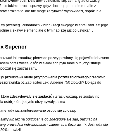
cji wypowiedzi. Dziś dowiedzieliśmy się, że na tę autoryzację
s o takim obrocie sprawy, gdyż docierają do mnie e-maile z
otwierdzam to, ale nie mogę zacytować wypowiedzi, dopóki nie
 przebieg. Pełnomocnik bronił racji swojego klienta i taki jest jego
lnie ciekawy element, ale o tym napiszę już po uzyskaniu
x Superior
a pozwać internautów, pierwsze pozwy powinny się pojawić niebawem
zasem coraz więcej osób w e-mailach pyta mnie o to, czy istnieje
poczuł się zastraszany.
.pl
przedstawił ofertę przygotowania
pozwu zbiorowego
przeciwko
 Bezprawnika pt.
Zapłaciłeś Lex Superior 750 złotych? Dołącz do
 które
zdecydowały się zapłacić
i teraz uważają, że zostały np.
dla osób, które jedynie otrzymywały pisma.
ne, gdy już zainteresowane osoby się zgłoszą.
liwy lub też na odrzucenie go zdecyduje się sąd, bazując na
wę prowadzili indywidualnie
- zapowiada Bezprawnik. Jeśli uda się
20% prowizji.