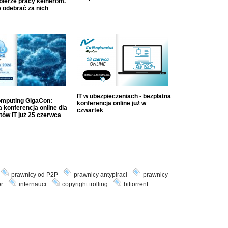
dbierze pracy kelnerom.
 odebrać za nich
IT w ubezpieczeniach - bezpłatna
mputing GigaCon:
konferencja online już w
 konferencja online dla
czwartek
tów IT już 25 czerwca
prawnicy od P2P
prawnicy antypiraci
prawnicy
r
internauci
copyright trolling
bittorrent