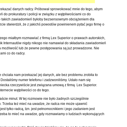
 przekazać danych radcy. Próbował sprowokować mnie do tego, abym
 do prokuratury i policji w związku z wątpliwościami co do
ie takich zawiadomień byłoby bezsensownym obciążeniem dla
cie stwierdził, że z jakichś powodów powinienem pytać jego firmę o
czego miałbym rozmawiać z firmą Lex Superior o prawach autorskich,
nnik Internautów nigdy nikogo nie namawiał do składania zawiadomień
aka możliwość lub że pewne postępowania są już prowadzone. Nie
iami co do radcy.
 chciała nam przekazać jej danych, ale bez problemu zrobiła to
staliśmy numer telefonu i zadzwoniliśmy. Udało nam się
iecka rzeczywiście jest związana umową z firmą Lex Superior.
nternecie wątpliwości co do tego.
ście minut. W tej rozmowie nie było żadnych szczególnie
Trzeba też mieć na uwadze, że radca nie może ujawnić
est tylko radcą, tzn. jest pełnomocnikiem i jego zadaniem jest
trzeba to mieć na uwadze, gdy rozmawiamy o ludziach wykonujących