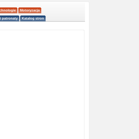
echnologie
Motoryzacja
i patronaty
Katalog stron