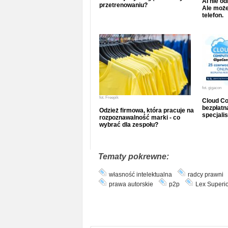
AI nie o
przetrenowaniu?
Ale może
telefon.
fot.
gigacon
fot.
Freepik
Cloud Co
bezpłatna
Odzież firmowa, która pracuje na
specjalis
rozpoznawalność marki - co
wybrać dla zespołu?
Tematy pokrewne:
własność intelektualna
radcy prawni
prawa autorskie
p2p
Lex Superio