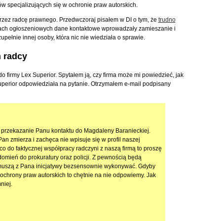
w specjalizujących się w ochronie praw autorskich.
rzez radcę prawnego. Przedwczoraj pisałem w DI o tym, że
trudno
ach ogłoszeniowych dane kontaktowe wprowadzały zamieszanie i
zupełnie innej osoby, która nic nie wiedziała o sprawie.
 radcy
o firmy Lex Superior. Spytałem ją, czy firma może mi powiedzieć, jak
uperior odpowiedziała na pytanie. Otrzymałem e-mail podpisany
.
 przekazanie Panu kontaktu do Magdaleny Baranieckiej.
an zmierza i zachęca nie wpisuje się w profil naszej
co do faktycznej współpracy radczyni z naszą firmą to proszę
omień do prokuratury oraz policji. Z pewnością będą
ak muszą z Pana inicjatywy bezsensownie wykonywać. Gdyby
 ochrony praw autorskich to chętnie na nie odpowiemy. Jak
niej.