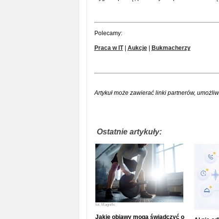
Polecamy:
Praca w IT
|
Aukcje
|
Bukmacherzy
Artykuł może zawierać linki partnerów, umożliw
Ostatnie artykuły:
fot.
Magnific
Jakie objawy mogą świadczyć o