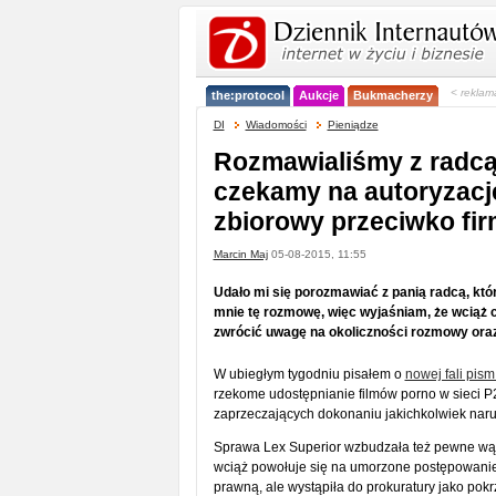
< reklam
the:protocol
Aukcje
Bukmacherzy
DI
Wiadomości
Pieniądze
Rozmawialiśmy z radcą
czekamy na autoryzacj
zbiorowy przeciwko fir
Marcin Maj
05-08-2015, 11:55
Udało mi się porozmawiać z panią radcą, któ
mnie tę rozmowę, więc wyjaśniam, że wciąż 
zwrócić uwagę na okoliczności rozmowy ora
W ubiegłym tygodniu pisałem o
nowej fali pism
rzekome udostępnianie filmów porno w sieci P2
zaprzeczających dokonaniu jakichkolwiek nar
Sprawa Lex Superior wzbudzała też pewne wątpl
wciąż powołuje się na umorzone postępowanie
prawną, ale wystąpiła do prokuratury jako pok