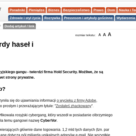
Poradniki
Pieniądze
Biznes
Bezpieczeństwo
Prawo
Dom
Nauka i T
Zdrowie i styl życia
Rozrywka
Pressroom i artykuły gościnne
Wydarzenia 
a
Dodaj artykuł / link
A
A
A
rozmiar tekstu:
dy haseł i
jskiego gangu - twierdzi firma Hold Security. Możliwe, że są
wet strony prywatne.
b?
zyniła się do ujawniania informacji
o wycieku z firmy Adobe
,
o prostym i przerażającym tytule: "
Zostałeś zhackowany
".
yfikowała rosyjski cybergang, który wszedł w posiadanie olbrzymiego
dała temu gangowi nazwę
CyberVor
.
ierających głównie dane logowania. 1,2 mld tych danych (tzn. par
dane dotyczą pół miliarda unikalnych adresów e-mail. Nie wszystkie