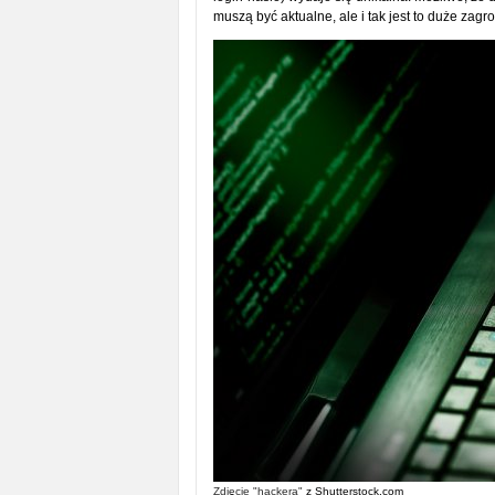
muszą być aktualne, ale i tak jest to duże zagr
Zdjęcie "hackera"
z Shutterstock.com