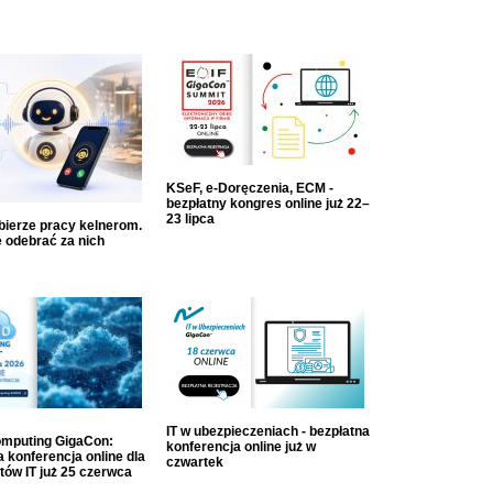
KSeF, e-Doręczenia, ECM -
bezpłatny kongres online już 22–
23 lipca
dbierze pracy kelnerom.
 odebrać za nich
IT w ubezpieczeniach - bezpłatna
mputing GigaCon:
konferencja online już w
 konferencja online dla
czwartek
tów IT już 25 czerwca