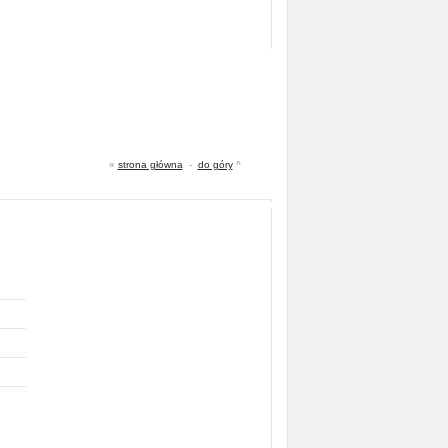
«
strona główna
-
do góry
^