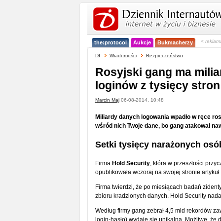
< reklam
the:protocol
Aukcje
Bukmacherzy
DI
Wiadomości
Bezpieczeństwo
Rosyjski gang ma miliar
loginów z tysięcy stron
Marcin Maj
06-08-2014, 10:48
Miliardy danych logowania wpadło w ręce rosy
wśród nich Twoje dane, bo gang atakował na
Setki tysięcy narażonych osó
Firma
Hold Security
, która w przeszłości przyc
opublikowała wczoraj na swojej stronie artykuł 
Firma twierdzi, że po miesiącach badań zident
zbioru kradzionych danych. Hold Security na
Według firmy gang zebrał 4,5 mld rekordów zaw
login-hasło) wydaje się unikalna. Możliwe, że 