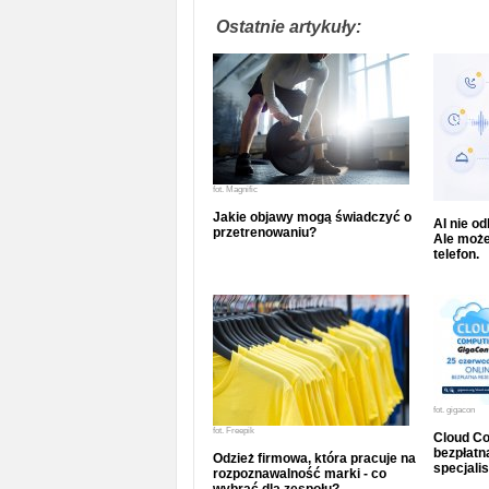
Ostatnie artykuły:
fot.
Magnific
Jakie objawy mogą świadczyć o
AI nie o
przetrenowaniu?
Ale może
telefon.
fot.
gigacon
fot.
Freepik
Cloud Co
bezpłatna
Odzież firmowa, która pracuje na
specjalis
rozpoznawalność marki - co