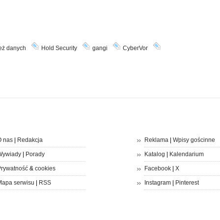
eż danych
Hold Security
gangi
CyberVor
 nas
|
Redakcja
Reklama
|
Wpisy gościnne
Wywiady
|
Porady
Katalog
|
Kalendarium
rywatność
&
cookies
Facebook
|
X
apa serwisu
|
RSS
Instagram
|
Pinterest