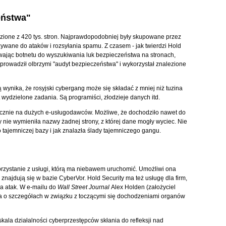
eństwa"
ione z 420 tys. stron. Najprawdopodobniej były skupowane przez
ywane do ataków i rozsyłania spamu. Z czasem - jak twierdzi Hold
ywając botnetu do wyszukiwania luk bezpieczeństwa na stronach,
eprowadził olbrzymi "audyt bezpieczeństwa" i wykorzystał znalezione
a
wynika, że rosyjski cybergang może się składać z mniej niż tuzina
t wydzielone zadania. Są programiści, złodzieje danych itd.
łącznie na dużych e-usługodawców. Możliwe, że dochodziło nawet do
 nie wymieniła nazwy żadnej strony, z której dane mogły wyciec. Nie
do tajemniczej bazy i jak znalazła ślady tajemniczego gangu.
korzystanie z usługi, którą ma niebawem uruchomić. Umożliwi ona
najdują się w bazie CyberVor. Hold Security ma też usługę dla firm,
na atak. W e-mailu do
Wall Street Journal
Alex Holden (założyciel
nia o szczegółach w związku z toczącymi się dochodzeniami organów
kala działalności cyberprzestępców skłania do refleksji nad