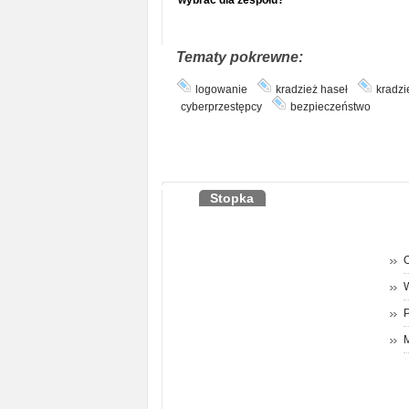
wybrać dla zespołu?
Tematy pokrewne:
logowanie
kradzież haseł
kradzi
cyberprzestępcy
bezpieczeństwo
Stopka
O
P
M