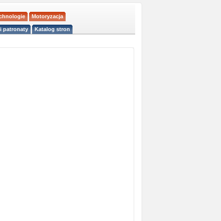
echnologie
Motoryzacja
i patronaty
Katalog stron