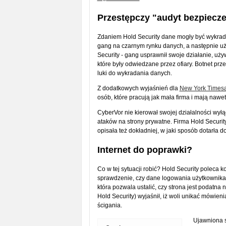
Przestępczy "audyt bezpiecz
Zdaniem Hold Security dane mogły być wykradz
gang na czarnym rynku danych, a następnie uż
Security - gang usprawnił swoje działanie, uż
które były odwiedzane przez ofiary. Botnet prz
luki do wykradania danych.
Z dodatkowych wyjaśnień dla
New York Times
osób, które pracują jak mała firma i mają nawe
CyberVor nie kierował swojej działalności wy
ataków na strony prywatne. Firma Hold Security
opisała też dokładniej, w jaki sposób dotarła 
Internet do poprawki?
Co w tej sytuacji robić? Hold Security poleca 
sprawdzenie, czy dane logowania użytkownika z
która pozwala ustalić, czy strona jest podatna 
Hold Security) wyjaśnił, iż woli unikać mówie
ścigania.
Ujawniona s