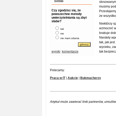
Sonda
stosowanymi
musimy poda
Czy zgodzisz się, że
Przestajemy
powszechne metody
że wszystko
uwierzytelniania są zbyt
słabe?
Niektórzy s
wzmocnić wy
tak
brakuje dob
nie
Niestety wp
nie mam zdania
tak, jak je
wycieku, zan
wyniki
komentarze
tak bezpiec
Polecamy:
Praca w IT
|
Aukcje
|
Bukmacherzy
Artykuł może zawierać linki partnerów, umożliw