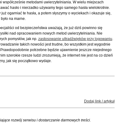
 współcześnie metodami uwierzytelniania. W wielu miejscach
wać hasło i nierzadko używamy tego samego hasła wielokrotnie.
 już ogarniać te hasła, a potem słyszymy o wyciekach i okazuje się,
 było na marne.
pecjaliści od bezpieczeństwa uważają, że już dziś powinno się
siłki nad opracowaniem nowych metod uwierzytelniania. Nie
rych pomysłów, jak np.
zastosowanie ultradźwięków przy logowaniu
.
rowadzanie takich nowości jest trudne, bo wszystkim jest wygodnie
st. Prawdopodobnie potrzebne będzie ujawnienie jeszcze niejednego
im szerokie rzesze ludzi zrozumieją, że internet nie jest na co dzień
zny, jak się początkowo wydaje.
Dodaj link / artykuł
iające rozwój serwisu i dostarczanie darmowych treści.