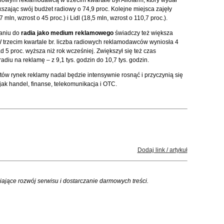
owym reklamodawcą w trzecim kwartale był Aflofarm, który wydał
kszając swój budżet radiowy o 74,9 proc. Kolejne miejsca zajęły
 mln, wzrost o 45 proc.) i Lidl (18,5 mln, wzrost o 110,7 proc.).
aniu do
radia jako medium reklamowego
świadczy też większa
 W trzecim kwartale br. liczba radiowych reklamodawców wyniosła 4
d 5 proc. wyższa niż rok wcześniej. Zwiększył się też czas
diu na reklamę – z 9,1 tys. godzin do 10,7 tys. godzin.
tów rynek reklamy nadal będzie intensywnie rosnąć i przyczynią się
jak handel, finanse, telekomunikacja i OTC.
Dodaj link / artykuł
iające rozwój serwisu i dostarczanie darmowych treści.