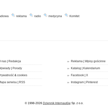
adiowa
reklama
radio
medycyna
Komitet
 nas
|
Redakcja
Reklama
|
Wpisy gościnne
Wywiady
|
Porady
Katalog
|
Kalendarium
rywatność
&
cookies
Facebook
|
X
apa serwisu
|
RSS
Instagram
|
Pinterest
© 1998-2026
Dziennik Internautów
Sp. z o.o.