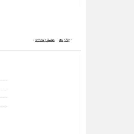
«
strona główna
-
do góry
^