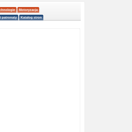
echnologie
Motoryzacja
i patronaty
Katalog stron