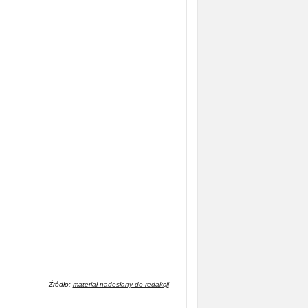
Źródło:
materiał nadesłany do redakcji