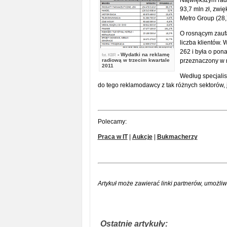
Największym radi
93,7 mln zł, zwię
Metro Group (28,7
O rosnącym zauf
liczba klientów.
262 i była o pona
- Wydatki na reklamę
fot.
KBR
radiową w trzecim kwartale
przeznaczony w ra
2011
Według specjalis
do tego reklamodawcy z tak różnych sektorów, 
Polecamy:
Praca w IT
|
Aukcje
|
Bukmacherzy
Artykuł może zawierać linki partnerów, umożliw
Ostatnie artykuły: