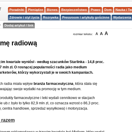
Poradniki
Pieniądze
Biznes
Bezpieczeństwo
Prawo
Dom
Nauka i T
Zdrowie i styl życia
Rozrywka
Pressroom i artykuły gościnne
Wydarzenia 
a
Dodaj artykuł / link
A
A
A
rozmiar tekstu:
amę radiową
m kwartale wyniósł - według szacunków Starlinka - 14,8 proc.
 mln zł. O rosnącej popularności radia jako medium
rketerów, którzy wykorzystali je w swoich kampaniach.
h radia miała wpływ
branża farmaceutyczna
, która stała się
ajając swoje wydatki na promocję w tym medium.
produkty farmaceutyczne i leki wydali cennikowo w stacjach
ub.r. było to tylko 82,9 mln zł, co oznacza wzrost o 86,3 proc.
y, centra handlowe, sprzedaż wysyłkowa) i motoryzacja.
L razem