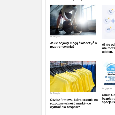
fot.
Magnific
Jakie objawy mogą świadczyć o
AI nie o
przetrenowaniu?
Ale może
telefon.
fot.
gigacon
fot.
Freepik
Cloud Co
bezpłatna
Odzież firmowa, która pracuje na
specjalis
rozpoznawalność marki - co
wybrać dla zespołu?