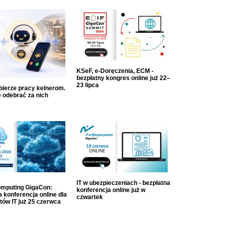
KSeF, e-Doręczenia, ECM -
bezpłatny kongres online już 22–
23 lipca
dbierze pracy kelnerom.
 odebrać za nich
IT w ubezpieczeniach - bezpłatna
mputing GigaCon:
konferencja online już w
 konferencja online dla
czwartek
tów IT już 25 czerwca