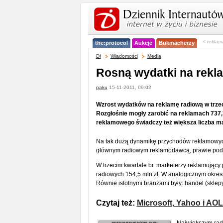
< reklam
the:protocol
Aukcje
Bukmacherzy
DI
Wiadomości
Media
Rosną wydatki na rekl
paku
15-11-2011, 09:02
Wzrost wydatków na reklamę radiową w trzeci
Rozgłośnie mogły zarobić na reklamach 737,7
reklamowego świadczy też większa liczba ma
Na tak dużą dynamikę przychodów reklamowyc
głównym radiowym reklamodawcą, prawie podw
W trzecim kwartale br. marketerzy reklamujący 
radiowych 154,5 mln zł. W analogicznym okresie 
Równie istotnymi branżami były: handel (sklep
Czytaj też:
Microsoft, Yahoo i AO