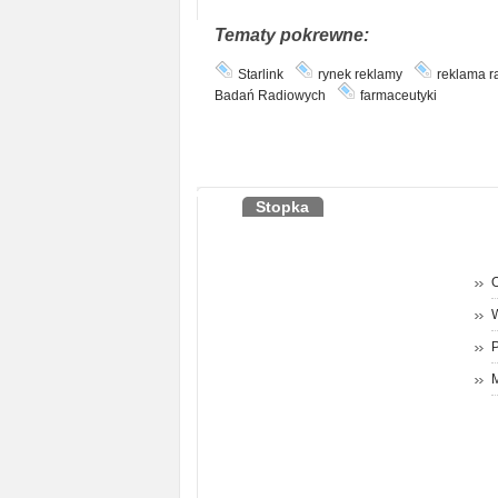
Tematy pokrewne:
Starlink
rynek reklamy
reklama r
Badań Radiowych
farmaceutyki
Stopka
O
P
M