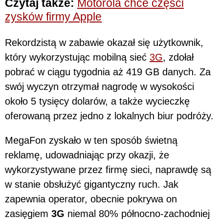
Czytaj także:
Motorola chce części
zysków firmy Apple
Rekordzistą w zabawie okazał się użytkownik,
który wykorzystując mobilną sieć
3G
, zdołał
pobrać w ciągu tygodnia aż 419 GB danych. Za
swój wyczyn otrzymał nagrodę w wysokości
około 5 tysięcy dolarów, a także wycieczkę
oferowaną przez jedno z lokalnych biur podróży.
MegaFon zyskało w ten sposób świetną
reklamę, udowadniając przy okazji, że
wykorzystywane przez firmę sieci, naprawdę są
w stanie obsłużyć gigantyczny ruch. Jak
zapewnia operator, obecnie pokrywa on
zasięgiem
3G
niemal 80% północno-zachodniej