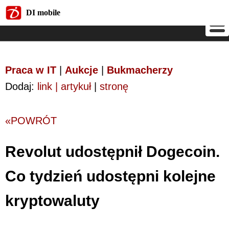
DI mobile
DI mobile
Praca w IT
|
Aukcje
|
Bukmacherzy
Dodaj:
link | artykuł
|
stronę
«POWRÓT
Revolut udostępnił Dogecoin.
Co tydzień udostępni kolejne
kryptowaluty