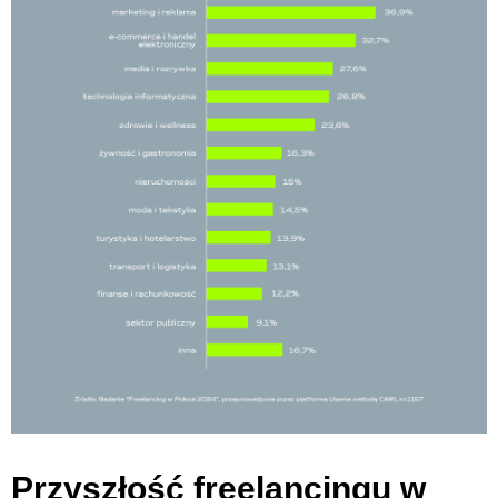
Przyszłość freelancingu w