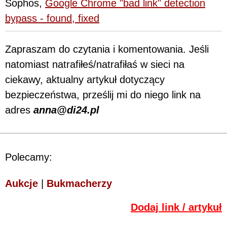
Sophos,
Google Chrome "bad link" detection
bypass - found, fixed
Zapraszam do czytania i komentowania. Jeśli
natomiast natrafiłeś/natrafiłaś w sieci na
ciekawy, aktualny artykuł dotyczący
bezpieczeństwa, prześlij mi do niego link na
adres
anna@di24.pl
Polecamy:
Aukcje
|
Bukmacherzy
Dodaj link / artykuł