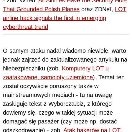
- zob. Wired,
All Airlines Have the Security Hole
That Grounded Polish Planes
oraz ZDNet,
LOT
airline hack signals the first in emerging
cyberthreat trend
O samym ataku nadal wiadomo niewiele, warto
jednak zajrzeć do zaktualizowanego artykułu na
Niebezpieczniku (zob.
Komputery LOT-u
zaatakowane, samoloty uziemione
). Temat ten
został oczywiście poruszony także w
mainstreamowych mediach - tu na uwagę
zasługuje tekst z Wyborcza.biz, z którego
dowiemy się, czego w takiej sytuacji może
domagać się pasażer (czy może np. dostać
odszkodowanie) - zob.
Atak hakerów na LOT.