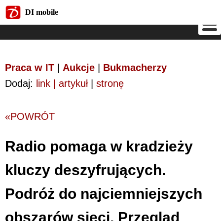
DI mobile
DI mobile
Praca w IT
|
Aukcje
|
Bukmacherzy
Dodaj:
link | artykuł
|
stronę
«POWRÓT
Radio pomaga w kradzieży
kluczy deszyfrujących.
Podróż do najciemniejszych
obszarów sieci. Przegląd