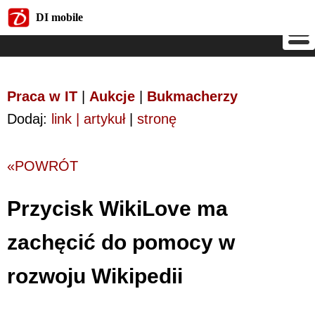
DI mobile
DI mobile
Praca w IT
|
Aukcje
|
Bukmacherzy
Dodaj:
link | artykuł
|
stronę
«POWRÓT
Przycisk WikiLove ma
zachęcić do pomocy w
rozwoju Wikipedii