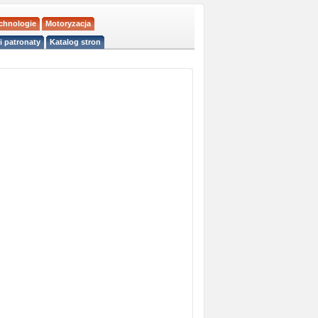
echnologie
Motoryzacja
i patronaty
Katalog stron