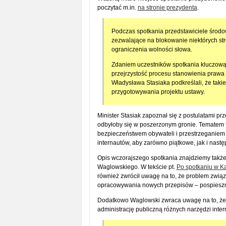
poczytać m.in.
na stronie prezydenta
.
Podczas spotkania przedstawiciele środo
zezwalające na blokowanie niektórych str
ograniczenia wolności słowa.
Zdaniem uczestników spotkania kluczową 
przejrzystość procesu stanowienia prawa
Władysława Stasiaka podkreślali, że taki
przygotowywania projektu ustawy.
Minister Stasiak zapoznał się z postulatami pr
odbyłoby się w poszerzonym gronie. Tematem t
bezpieczeństwem obywateli i przestrzeganiem p
internautów, aby zarówno piątkowe, jak i nastę
Opis wczorajszego spotkania znajdziemy także
Waglowskiego. W tekście pt.
Po spotkaniu w Ka
również zwrócił uwagę na to, że problem zwią
opracowywania nowych przepisów – pospieszny,
Dodatkowo Waglowski zwraca uwagę na to, że 
administrację publiczną różnych narzędzi inter