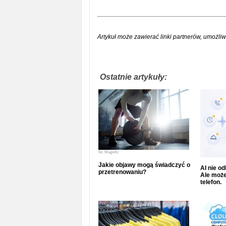
Artykuł może zawierać linki partnerów, umożliw
Ostatnie artykuły:
fot.
Magnific
Jakie objawy mogą świadczyć o
AI nie o
przetrenowaniu?
Ale może
telefon.