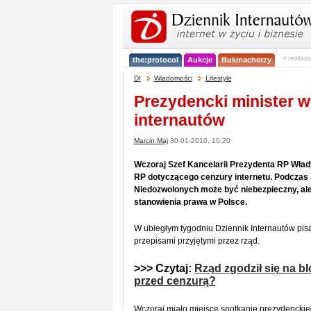
< reklam
the:protocol
Aukcje
Bukmacherzy
DI
Wiadomości
Lifestyle
Prezydencki minister w
internautów
Marcin Maj
30-01-2010, 10:20
Wczoraj Szef Kancelarii Prezydenta RP Włady
RP dotyczącego cenzury internetu. Podczas s
Niedozwolonych może być niebezpieczny, ale
stanowienia prawa w Polsce.
W ubiegłym tygodniu Dziennik Internautów pis
przepisami przyjętymi przez rząd.
>>> Czytaj:
Rząd zgodził się na 
przed cenzurą?
Wczoraj miało miejsce spotkanie prezydenckie