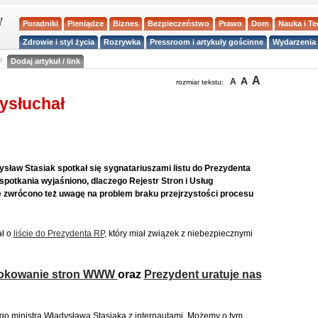
Poradniki
Pieniądze
Biznes
Bezpieczeństwo
Prawo
Dom
Nauka i T
Zdrowie i styl życia
Rozrywka
Pressroom i artykuły gościnne
Wydarzenia 
a
Dodaj artykuł / link
A
A
A
rozmiar tekstu:
ysłuchał
sław Stasiak spotkał się sygnatariuszami listu do Prezydenta
potkania wyjaśniono, dlaczego Rejestr Stron i Usług
 zwrócono też uwagę na problem braku przejrzystości procesu
ał o
liście do Prezydenta RP
, który miał związek z niebezpiecznymi
blokowanie stron WWW
oraz
Prezydent uratuje nas
go ministra Władysława Stasiaka z internautami. Możemy o tym