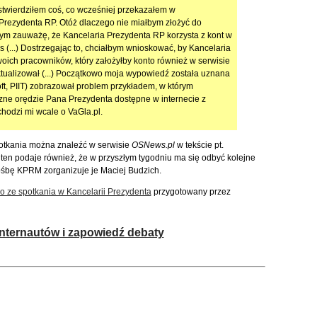
 stwierdziłem coś, co wcześniej przekazałem w
 Prezydenta RP. Otóż dlaczego nie miałbym złożyć do
rym zauważę, że Kancelaria Prezydenta RP korzysta z kont w
 (...) Dostrzegając to, chciałbym wnioskować, by Kancelaria
ich pracowników, który założyłby konto również w serwisie
 aktualizował (...) Początkowo moja wypowiedź została uznana
oft, PIIT) zobrazował problem przykładem, w którym
zne orędzie Pana Prezydenta dostępne w internecie z
chodzi mi wcale o VaGla.pl.
potkania można znaleźć w serwisie
OSNews.pl
w tekście pt.
 ten podaje również, że w przyszłym tygodniu ma się odbyć kolejne
ośbę KPRM zorganizuje je Maciej Budzich.
o ze spotkania w Kancelarii Prezydenta
przygotowany przez
 internautów i zapowiedź debaty