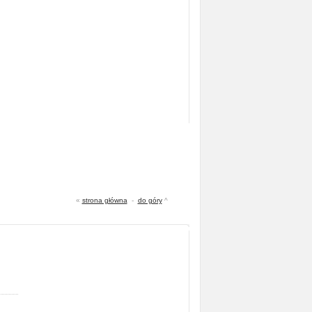
«
strona główna
-
do góry
^