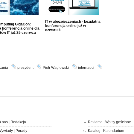
IT w ubezpieczeniach - bezpłatna
mputing GigaCon:
konferencja online już w
 konferencja online dla
czwartek
tów IT już 25 czerwca
kania
prezydent
Piotr Waglowski
internauci
 nas
|
Redakcja
Reklama
|
Wpisy gościnne
Wywiady
|
Porady
Katalog
|
Kalendarium