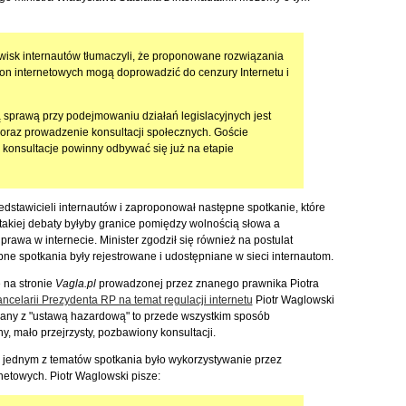
wisk internautów tłumaczyli, że proponowane rozwiązania
on internetowych mogą doprowadzić do cenzury Internetu i
sprawą przy podejmowaniu działań legislacyjnych jest
 oraz prowadzenie konsultacji społecznych. Goście
e konsultacje powinny odbywać się już na etapie
zedstawicieli internautów i zaproponował następne spotkanie, które
akiej debaty byłyby granice pomiędzy wolnością słowa a
rawa w internecie. Minister zgodził się również na postulat
pne spotkania były rejestrowane i udostępniane w sieci internautom.
 na stronie
Vagla.pl
prowadzonej przez znanego prawnika Piotra
ncelarii Prezydenta RP na temat regulacji internetu
Piotr Waglowski
zany z "ustawą hazardową" to przede wszystkim sposób
 mało przejrzysty, pozbawiony konsultacji.
jednym z tematów spotkania było wykorzystywanie przez
netowych. Piotr Waglowski pisze: