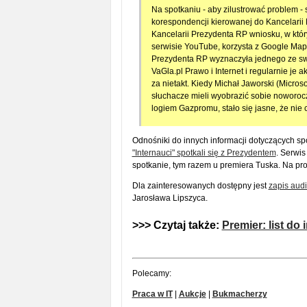
Na spotkaniu - aby zilustrować problem -
korespondencji kierowanej do Kancelarii
Kancelarii Prezydenta RP wniosku, w któ
serwisie YouTube, korzysta z Google Maps
Prezydenta RP wyznaczyła jednego ze swo
VaGla.pl Prawo i Internet i regularnie je
za nietakt. Kiedy Michał Jaworski (Micros
słuchacze mieli wyobrazić sobie noworoc
logiem Gazpromu, stało się jasne, że nie 
Odnośniki do innych informacji dotyczących s
"Internauci" spotkali się z Prezydentem
. Serwis
spotkanie, tym razem u premiera Tuska. Na pr
Dla zainteresowanych dostępny jest
zapis audi
Jarosława Lipszyca.
>>> Czytaj także:
Premier: list do
Polecamy:
Praca w IT
|
Aukcje
|
Bukmacherzy