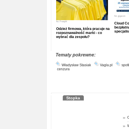
fot.
gigacon
fot.
Freepik
Cloud Co
bezpłatna
Odzież firmowa, która pracuje na
specjalis
rozpoznawalność marki - co
wybrać dla zespołu?
Tematy pokrewne:
Władysław Stasiak
Vagla.pl
spot
cenzura
Stopka
O