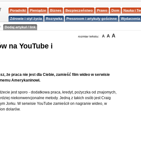
Poradniki
Pieniądze
Biznes
Bezpieczeństwo
Prawo
Dom
Nauka i T
Zdrowie i styl życia
Rozrywka
Pressroom i artykuły gościnne
Wydarzenia 
a
Dodaj artykuł / link
A
A
A
rozmiar tekstu:
ów na YouTube i
z, że praca nie jest dla Ciebie, zamieść film wideo w serwisie
ewnemu Amerykaninowi.
ecie jest sporo - dodatkowa praca, kredyt, pożyczka od znajomych,
rdziej niekonwencjonalne metody. Jedną z takich osób jest Craig
m Jorku. W serwisie YouTube zamieścił on nagranie wideo, w
lion dolarów.