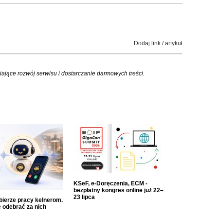
Dodaj link / artykuł
iające rozwój serwisu i dostarczanie darmowych treści.
KSeF, e-Doręczenia, ECM -
bezpłatny kongres online już 22–
23 lipca
dbierze pracy kelnerom.
 odebrać za nich