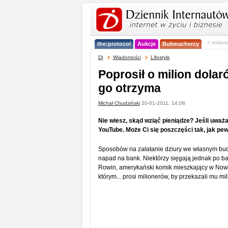
< reklam
the:protocol
Aukcje
Bukmacherzy
DI
Wiadomości
Lifestyle
Poprosił o milion dolar
go otrzyma
Michał Chudziński
20-01-2011, 14:08
Nie wiesz, skąd wziąć pieniądze? Jeśli uważas
YouTube. Może Ci się poszczęści tak, jak p
Sposobów na załatanie dziury we własnym budż
napad na bank. Niektórzy sięgają jednak po ba
Rowin, amerykański komik mieszkający w Nowy
którym... prosi milionerów, by przekazali mu mi