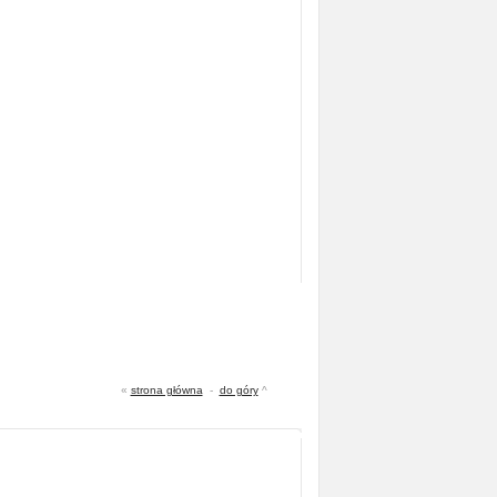
«
strona główna
-
do góry
^