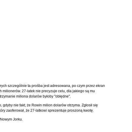
rych szczególnie ta prośba jest adresowana, po czym przez ekran
ch milionerów. 27-latek nie precyzuje celu, dla jakiego są mu
otrzymanie miliona dolarów byłoby "obłędne".
gdyby nie fakt, że Rowin milion dolarów otrzyma. Zgłosił się
óry zaoferował, że 27-latkowi sprezentuje proszoną kwotę.
w Nowym Jorku.