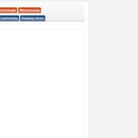
echnologie
Motoryzacja
i patronaty
Katalog stron