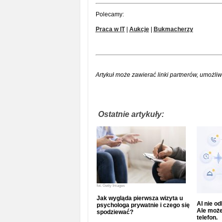
Polecamy:
Praca w IT
|
Aukcje
|
Bukmacherzy
Artykuł może zawierać linki partnerów, umożliw
Ostatnie artykuły:
fot.
Getty Images
Jak wygląda pierwsza wizyta u
AI nie o
psychologa prywatnie i czego się
Ale może
spodziewać?
telefon.