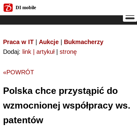
DI mobile
DI mobile
Praca w IT
|
Aukcje
|
Bukmacherzy
Dodaj:
link | artykuł
|
stronę
«POWRÓT
Polska chce przystąpić do
wzmocnionej współpracy ws.
patentów