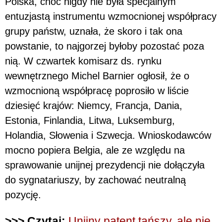
Polska, choć nigdy nie była specjalnym
entuzjastą instrumentu wzmocnionej współpracy
grupy państw, uznała, że skoro i tak ona
powstanie, to najgorzej byłoby pozostać poza
nią. W czwartek komisarz ds. rynku
wewnętrznego Michel Barnier ogłosił, że o
wzmocnioną współpracę poprosiło w liście
dziesięć krajów: Niemcy, Francja, Dania,
Estonia, Finlandia, Litwa, Luksemburg,
Holandia, Słowenia i Szwecja. Wnioskodawców
mocno popiera Belgia, ale ze względu na
sprawowanie unijnej prezydencji nie dołączyła
do sygnatariuszy, by zachować neutralną
pozycję.
>>> Czytaj:
Unijny patent tańszy, ale nie