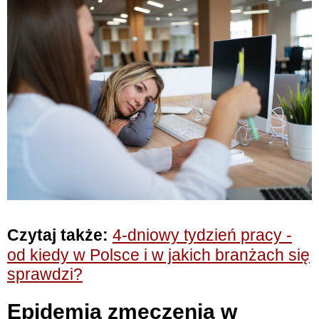
Czytaj także:
4-dniowy tydzień pracy -
od kiedy w Polsce i w jakich branżach się
sprawdzi?
Epidemia zmęczenia w