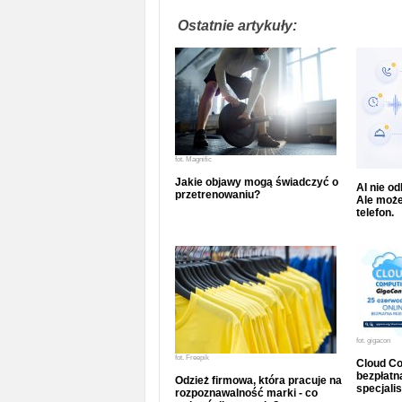
Ostatnie artykuły:
fot.
Magnific
Jakie objawy mogą świadczyć o
AI nie o
przetrenowaniu?
Ale może
telefon.
fot.
gigacon
fot.
Freepik
Cloud Co
bezpłatna
Odzież firmowa, która pracuje na
specjalis
rozpoznawalność marki - co