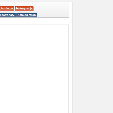
echnologie
Motoryzacja
i patronaty
Katalog stron