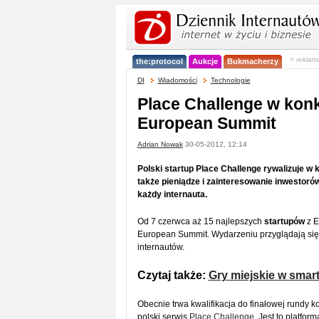
< reklam
the:protocol
Aukcje
Bukmacherzy
DI
Wiadomości
Technologie
Place Challenge w kon
European Summit
Adrian Nowak
30-05-2012, 12:14
Polski startup Place Challenge rywalizuje w k
także pieniądze i zainteresowanie inwesto
każdy internauta.
Od 7 czerwca aż 15 najlepszych
startupów
z E
European Summit. Wydarzeniu przyglądają się n
internautów.
Czytaj także:
Gry miejskie w smar
Obecnie trwa kwalifikacja do finałowej rundy 
polski serwis
Place Challenge
. Jest to platfor