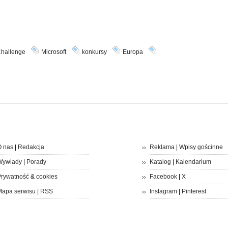
Challenge
Microsoft
konkursy
Europa
 nas
|
Redakcja
Reklama
|
Wpisy gościnne
Wywiady
|
Porady
Katalog
|
Kalendarium
rywatność
&
cookies
Facebook
|
X
apa serwisu
|
RSS
Instagram
|
Pinterest