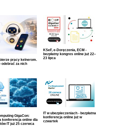
KSeF, e-Doręczenia, ECM -
bezpłatny kongres online już 22–
23 lipca
dbierze pracy kelnerom.
 odebrać za nich
IT w ubezpieczeniach - bezpłatna
mputing GigaCon:
konferencja online już w
 konferencja online dla
czwartek
tów IT już 25 czerwca