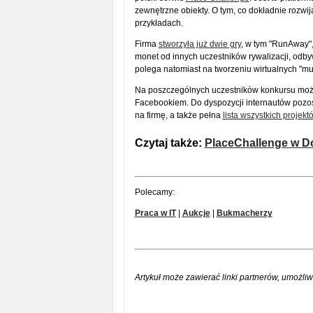
zewnętrzne obiekty. O tym, co dokładnie rozwi
przykładach.
Firma
stworzyła już dwie gry
, w tym "RunAway"
monet od innych uczestników rywalizacji, odbywa
polega natomiast na tworzeniu wirtualnych "m
Na poszczególnych uczestników konkursu można
Facebookiem. Do dyspozycji internautów pozos
na firmę, a także pełna
lista wszystkich projekt
Czytaj także:
PlaceChallenge w D
Polecamy:
Praca w IT
|
Aukcje
|
Bukmacherzy
Artykuł może zawierać linki partnerów, umożliw