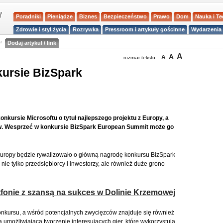
Poradniki
Pieniądze
Biznes
Bezpieczeństwo
Prawo
Dom
Nauka i T
Zdrowie i styl życia
Rozrywka
Pressroom i artykuły gościnne
Wydarzenia 
a
Dodaj artykuł / link
A
A
A
rozmiar tekstu:
kursie BizSpark
onkursie Microsoftu o tytuł najlepszego projektu z Europy, a
rów. Wesprzeć w konkursie BizSpark European Summit może go
uropy będzie rywalizowało o główną nagrodę konkursu BizSpark
ie tylko przedsiębiorcy i inwestorzy, ale również duże grono
tfonie z szansą na sukces w Dolinie Krzemowej
konkursu, a wśród potencjalnych zwycięzców znajduje się również
ma umożliwiająca tworzenie interesujących gier, które wykorzystują