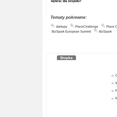
wybrać dla zespołu?
Tematy pokrewne:
startupy
PlaceChallenge
Place 
BizSpark European Summit
BizSpark
Stopka
O
P
M