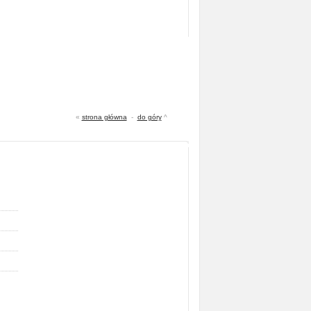
«
strona główna
-
do góry
^