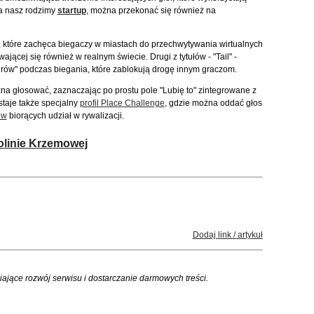
ja nasz rodzimy
startup
, można przekonać się również na
, które zachęca biegaczy w miastach do przechwytywania wirtualnych
jącej się również w realnym świecie. Drugi z tytułów - "Tail" -
urów" podczas biegania, które zablokują drogę innym graczom.
 głosować, zaznaczając po prostu pole "Lubię to" zintegrowane z
taje także specjalny
profil Place Challenge
, gdzie można oddać głos
ów
biorących udział w rywalizacji.
olinie Krzemowej
Dodaj link / artykuł
iające rozwój serwisu i dostarczanie darmowych treści.