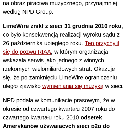
na obraz piractwa muzycznego, przynajmniej
według NPD Group.
LimeWire znikł z sieci 31 grudnia 2010 roku
,
co było konsekwencją realizacji wyroku sądu z
26 października ubiegłego roku.
Ten przychylił
się do pozwu RIAA
, w którym organizacja
wskazała serwis jako jednego z winnych
rzekomych wielomiliardowych strat. Okazuje
się, że po zamknięciu LimeWire ograniczeniu
uległo zjawisko
wymieniania się muzyką
w sieci.
NPD podała w komunikacie prasowym, że w
okresie od czwartego kwartału 2007 roku do
czwartego kwartału roku 2010
odsetek
Amerykanów używających sieci p2p do