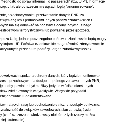
ednostki do spraw informacji o pasażerach" (tzw. „JIP”). Informacje
ięciu lat, ale po sześciu miesiącach będą "anonimizowane".
nie, przechowywanie i przetwarzanie danych PNR, za
 wymianę ich z jednostkami innych państw członkowskich i
danych ma się odbywać na podstawie oceny indywidualnego
zestępstwom terrorystycznym lub poważnej przestępczości.
w poza Unię, jednak poszczególne państwa członkowskie będą mogły
zy kajami UE. Państwa członkowskie mogą również zdecydować się
kazywanych przez biura podróży i organizatorów wycieczek
powoływać inspektora ochrony danych, który będzie monitorował
kresie przechowywania dostęp do pełnego zestawu danych PNR,
ję osoby, powinien być możliwy jedynie w ściśle określonych
nków zdefiniowanych w dyrektywie. Wszystkie przypadki
dencjonowane i udokumentowane.
wniających rasę lub pochodzenie etniczne, poglądy polityczne,
rzynależność do związków zawodowych, stan zdrowia, życie
by (choć szczerze powiedziawszy niektóre z tych rzeczy można
ziej skutecznie).