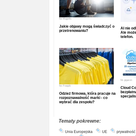
fot.
Magnific
Jakie objawy mogą świadczyć o
AI nie o
przetrenowaniu?
Ale może
telefon.
fot.
gigacon
fot.
Freepik
Cloud Co
bezpłatna
Odzież firmowa, która pracuje na
specjalis
rozpoznawalność marki - co
wybrać dla zespołu?
Tematy pokrewne:
Unia Europejska
UE
prywatność