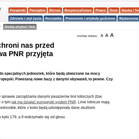
Poradniki
Pieniądze
Biznes
Bezpieczeństwo
Prawo
Dom
Nauka i T
Zdrowie i styl życia
Rozrywka
Pressroom i artykuły gościnne
Wydarzenia 
a
Dodaj artykuł / link
A
A
A
rozmiar tekstu:
chroni nas przed
wa PNR przyjęta
ć do specjalnych jednostek, które będą utworzone na mocy
ropejski. Powstaną nowe bazy z danymi obywateli, to pewne. Czy
 sprawie zarządzania danymi pasażerów linii lotniczych (tzw.
ż o tym
jak ma działać europejski system PNR
. Linie lotnicze mają
dnostek, które z kolei będą udostępniały dane służbom.
było 179, a 9 wstrzymało się od głosu.