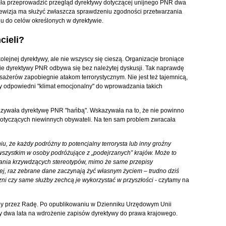
ała przeprowadzić przegląd dyrektywy dotyczącej unijnego PNR dwa
 rewizja ma służyć zwłaszcza sprawdzeniu zgodności przetwarzania
iu do celów określonych w dyrektywie.
cieli?
olejnej dyrektywy, ale nie wszyscy się cieszą. Organizacje broniące
e dyrektywy PNR odbywa się bez należytej dyskusji. Tak naprawdę
ażerów zapobiegnie atakom terrorystycznym. Nie jest też tajemnicą,
yły odpowiedni "klimat emocjonalny" do wprowadzania takich
azywała dyrektywę PNR "hańbą". Wskazywała na to, że nie powinno
otyczących niewinnych obywateli. Na ten sam problem zwracała
u, że każdy podróżny to potencjalny terrorysta lub inny groźny
wszystkim w osoby podróżujące z „podejrzanych” krajów. Może to
alania krzywdzących stereotypów, mimo że same przepisy
ej, raz zebrane dane zaczynają żyć własnym życiem – trudno dziś
czni czy same służby zechcą je wykorzystać w przyszłości
- czytamy na
ony przez Radę. Po opublikowaniu w Dzienniku Urzędowym Unii
y dwa lata na wdrożenie zapisów dyrektywy do prawa krajowego.