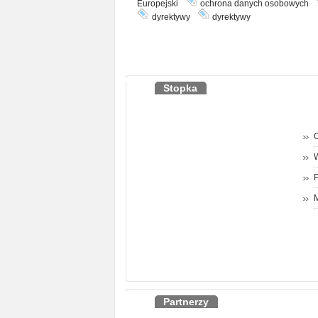
Europejski
ochrona danych osobowych
dyrektywy
dyrektywy
Stopka
O
P
M
Partnerzy