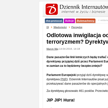
< reklam
the:protocol
Aukcje
Bukmacherzy
DI
Wiadomości
Pieniądze
Odlotowa inwigilacja o
terroryzmem? Dyrekty
Marcin Maj
14-04-2016, 14:18
Dane pasażerów linii lotniczych będą trafia
dyrektywy przyjętej dziś przez Parlament Eu
w zamian za to będziemy bezpieczniejsi?
Parlament Europejski
przyjął dziś dyrektywę w
dyrektywa
PNR
). Dziennik Internautów pisał ju
przekazywać dane pasażerów do specjalnych je
Za dyrektywą głosowało 461 posłów. Przeciwko 
JIP JIP! Hura!