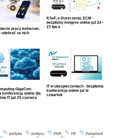
KSeF, e-Doręczenia, ECM -
bezpłatny kongres online już 22–
23 lipca
dbierze pracy kelnerom.
 odebrać za nich
IT w ubezpieczeniach - bezpłatna
mputing GigaCon:
konferencja online już w
 konferencja online dla
czwartek
tów IT już 25 czerwca
polityka
politycy
PNR
PE
Parlament