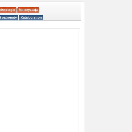
echnologie
Motoryzacja
i patronaty
Katalog stron