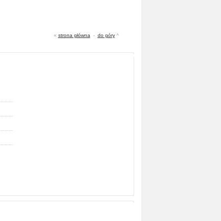
«
strona główna
-
do góry
^