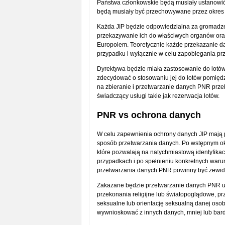
Państwa członkowskie będą musiały ustanowić "j
będą musiały być przechowywane przez okres p
Każda JIP będzie odpowiedzialna za gromadze
przekazywanie ich do właściwych organów oraz
Europolem. Teoretycznie każde przekazanie 
przypadku i wyłącznie w celu zapobiegania pr
Dyrektywa będzie miała zastosowanie do lotó
zdecydować o stosowaniu jej do lotów pomięd
na zbieranie i przetwarzanie danych PNR prze
świadczący usługi takie jak rezerwacja lotów.
PNR vs ochrona danych
W celu zapewnienia ochrony danych JIP mają 
sposób przetwarzania danych. Po wstępnym o
które pozwalają na natychmiastową identyfikac
przypadkach i po spełnieniu konkretnych waru
przetwarzania danych PNR powinny być zewi
Zakazane będzie przetwarzanie danych PNR uja
przekonania religijne lub światopoglądowe, p
seksualne lub orientację seksualną danej oso
wywnioskować z innych danych, mniej lub bard