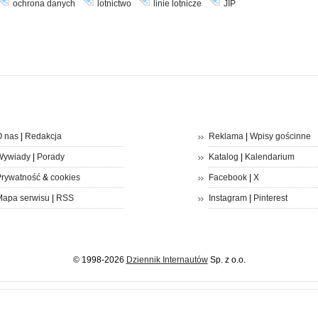
ochrona danych
lotnictwo
linie lotnicze
JIP
 nas
|
Redakcja
Reklama
|
Wpisy gościnne
Wywiady
|
Porady
Katalog
|
Kalendarium
rywatność
&
cookies
Facebook
|
X
apa serwisu
|
RSS
Instagram
|
Pinterest
© 1998-2026
Dziennik Internautów
Sp. z o.o.