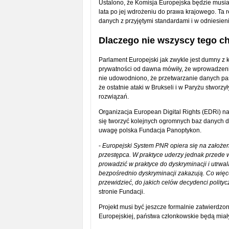
Ustalono, że Komisja Europejska będzie musi
lata po jej wdrożeniu do prawa krajowego. Ta
danych z przyjętymi standardami i w odniesien
Dlaczego nie wszyscy tego ch
Parlament Europejski jak zwykle jest dumny z k
prywatności od dawna mówiły, że wprowadzeni
nie udowodniono, że przetwarzanie danych pas
że ostatnie ataki w Brukseli i w Paryżu stworz
rozwiązań.
Organizacja European Digital Rights (EDRi) n
się tworzyć kolejnych ogromnych baz danych d
uwagę polska Fundacja Panoptykon.
-
Europejski System PNR opiera się na założeni
przestępca. W praktyce uderzy jednak przede 
prowadzić w praktyce do dyskryminacji i utrw
bezpośrednio dyskryminacji zakazują. Co więc
przewidzieć, do jakich celów decydenci polity
stronie Fundacji.
Projekt musi być jeszcze formalnie zatwierdz
Europejskiej, państwa członkowskie będą miał