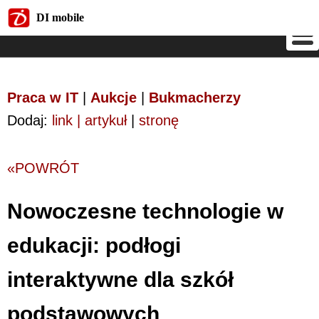
DI mobile
DI mobile
Praca w IT
|
Aukcje
|
Bukmacherzy
Dodaj:
link | artykuł
|
stronę
«POWRÓT
Nowoczesne technologie w
edukacji: podłogi
interaktywne dla szkół
podstawowych