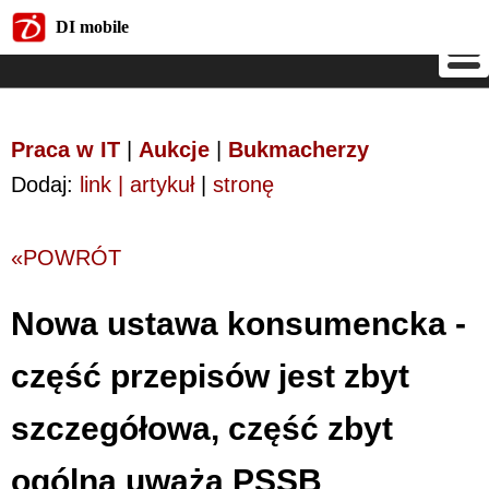
DI mobile
DI mobile
Praca w IT
|
Aukcje
|
Bukmacherzy
Dodaj:
link | artykuł
|
stronę
«POWRÓT
Nowa ustawa konsumencka -
część przepisów jest zbyt
szczegółowa, część zbyt
ogólna uważa PSSB