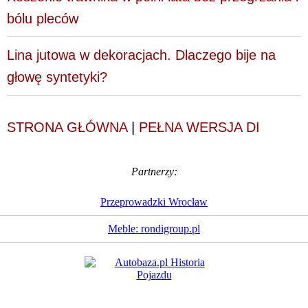
bólu pleców
Lina jutowa w dekoracjach. Dlaczego bije na
głowę syntetyki?
STRONA GŁÓWNA
|
PEŁNA WERSJA DI
Partnerzy:
Przeprowadzki Wrocław
Meble: rondigroup.pl
Dziennik Internautów
© 1988 - 2026
Sp. z o.o.