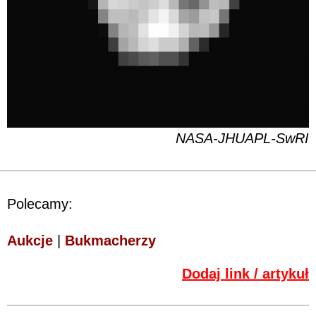
NASA-JHUAPL-SwRI
Polecamy:
Aukcje
|
Bukmacherzy
Dodaj link / artykuł