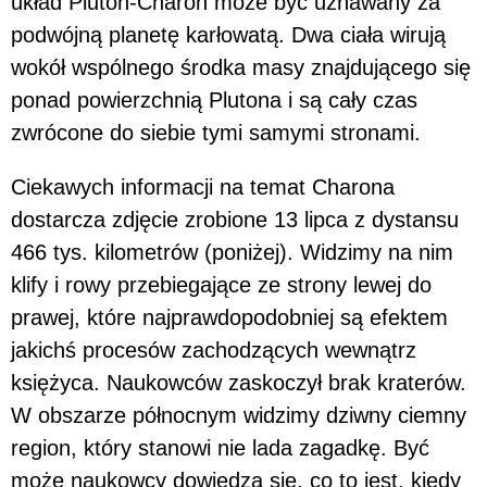
układ Pluton-Charon może być uznawany za
podwójną planetę karłowatą. Dwa ciała wirują
wokół wspólnego środka masy znajdującego się
ponad powierzchnią Plutona i są cały czas
zwrócone do siebie tymi samymi stronami.
Ciekawych informacji na temat Charona
dostarcza zdjęcie zrobione 13 lipca z dystansu
466 tys. kilometrów (poniżej). Widzimy na nim
klify i rowy przebiegające ze strony lewej do
prawej, które najprawdopodobniej są efektem
jakichś procesów zachodzących wewnątrz
księżyca. Naukowców zaskoczył brak kraterów.
W obszarze północnym widzimy dziwny ciemny
region, który stanowi nie lada zagadkę. Być
może naukowcy dowiedzą się, co to jest, kiedy