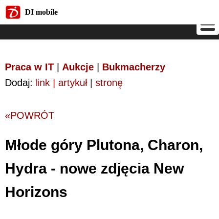
DI mobile
DI mobile
Praca w IT
|
Aukcje
|
Bukmacherzy
Dodaj:
link | artykuł
|
stronę
«POWRÓT
Młode góry Plutona, Charon,
Hydra - nowe zdjęcia New
Horizons