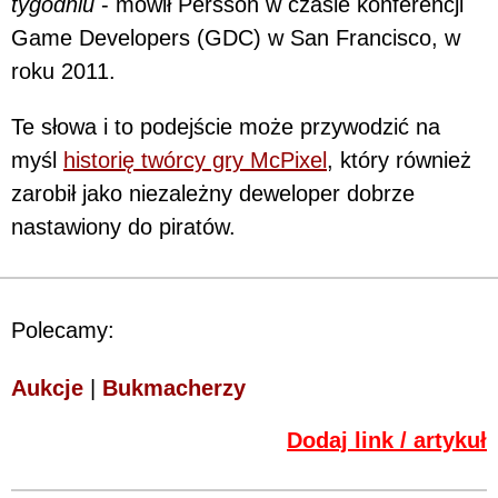
tygodniu
- mówił Persson w czasie konferencji
Game Developers (GDC) w San Francisco, w
roku 2011.
Te słowa i to podejście może przywodzić na
myśl
historię twórcy gry McPixel
, który również
zarobił jako niezależny deweloper dobrze
nastawiony do piratów.
Polecamy:
Aukcje
|
Bukmacherzy
Dodaj link / artykuł