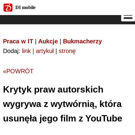
DI mobile
DI mobile
Praca w IT
|
Aukcje
|
Bukmacherzy
Dodaj:
link | artykuł
|
stronę
«POWRÓT
Krytyk praw autorskich
wygrywa z wytwórnią, która
usunęła jego film z YouTube