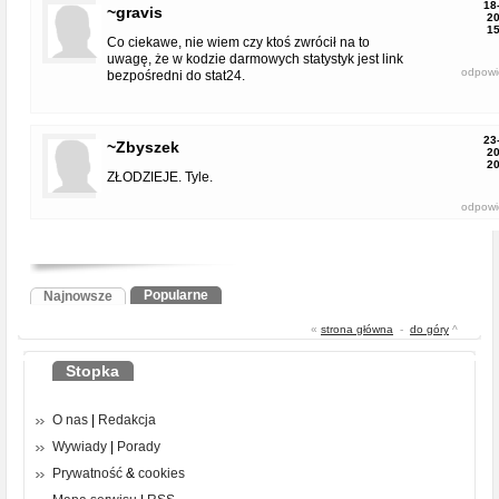
18
~gravis
20
15
Co ciekawe, nie wiem czy ktoś zwrócił na to
uwagę, że w kodzie darmowych statystyk jest link
odpowi
bezpośredni do stat24.
23
~Zbyszek
20
20
ZŁODZIEJE. Tyle.
odpowi
Popularne
Najnowsze
«
strona główna
-
do góry
^
Stopka
O nas
|
Redakcja
Wywiady
|
Porady
Prywatność
&
cookies