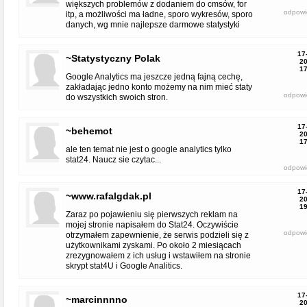
większych problemów z dodaniem do cmsów, for
odpowi
itp, a możliwości ma ładne, sporo wykresów, sporo
danych, wg mnie najlepsze darmowe statystyki
17
~Statystyczny Polak
20
17
Google Analytics ma jeszcze jedną fajną cechę,
zakładając jedno konto możemy na nim mieć staty
odpowi
do wszystkich swoich stron.
17
~behemot
20
17
ale ten temat nie jest o google analytics tylko
stat24. Naucz sie czytac...
odpowi
17
~www.rafalgdak.pl
20
19
Zaraz po pojawieniu się pierwszych reklam na
mojej stronie napisałem do Stat24. Oczywiście
odpowi
otrzymałem zapewnienie, że serwis podzieli się z
użytkownikami zyskami. Po około 2 miesiącach
zrezygnowałem z ich usług i wstawiłem na stronie
skrypt stat4U i Google Analitics.
17
~marcinnnno
20