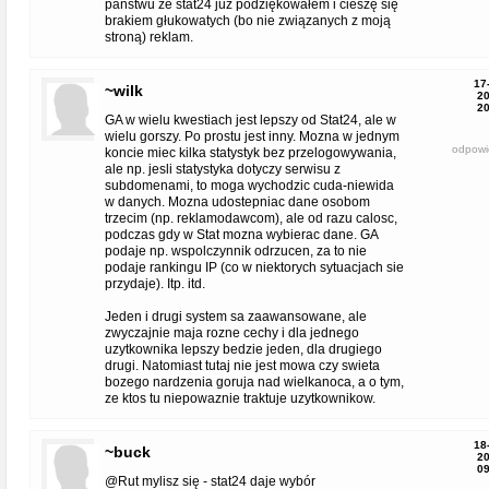
państwu ze stat24 już podziękowałem i cieszę się
brakiem głukowatych (bo nie związanych z moją
stroną) reklam.
17
~wilk
20
20
GA w wielu kwestiach jest lepszy od Stat24, ale w
wielu gorszy. Po prostu jest inny. Mozna w jednym
odpowi
koncie miec kilka statystyk bez przelogowywania,
ale np. jesli statystyka dotyczy serwisu z
subdomenami, to moga wychodzic cuda-niewida
w danych. Mozna udostepniac dane osobom
trzecim (np. reklamodawcom), ale od razu calosc,
podczas gdy w Stat mozna wybierac dane. GA
podaje np. wspolczynnik odrzucen, za to nie
podaje rankingu IP (co w niektorych sytuacjach sie
przydaje). Itp. itd.
Jeden i drugi system sa zaawansowane, ale
zwyczajnie maja rozne cechy i dla jednego
uzytkownika lepszy bedzie jeden, dla drugiego
drugi. Natomiast tutaj nie jest mowa czy swieta
bozego nardzenia goruja nad wielkanoca, a o tym,
ze ktos tu niepowaznie traktuje uzytkownikow.
18
~buck
20
09
@Rut mylisz się - stat24 daje wybór