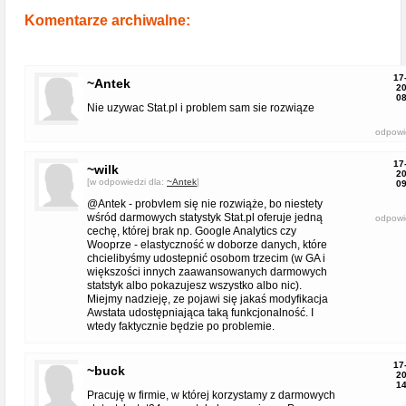
Komentarze archiwalne:
17
~Antek
20
08
Nie uzywac Stat.pl i problem sam sie rozwiąze
odpowi
17
~wilk
20
[w odpowiedzi dla:
~Antek
]
09
@Antek - probvlem się nie rozwiąże, bo niestety
wśród darmowych statystyk Stat.pl oferuje jedną
odpowi
cechę, której brak np. Google Analytics czy
Wooprze - elastyczność w doborze danych, które
chcielibyśmy udostepnić osobom trzecim (w GA i
większości innych zaawansowanych darmowych
statstyk albo pokazujesz wszystko albo nic).
Miejmy nadzieję, ze pojawi się jakaś modyfikacja
Awstata udostępniająca taką funkcjonalność. I
wtedy faktycznie będzie po problemie.
17
~buck
20
14
Pracuję w firmie, w której korzystamy z darmowych