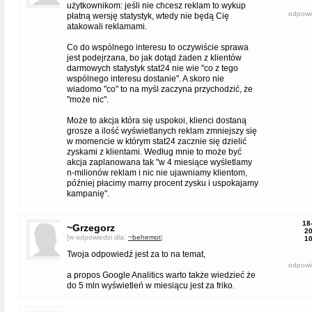
użytkownikom: jeśli nie chcesz reklam to wykup
odpowi
płatną wersję statystyk, wtedy nie będą Cię
atakowali reklamami.
Co do wspólnego interesu to oczywiście sprawa
jest podejrzana, bo jak dotąd żaden z klientów
darmowych statystyk stat24 nie wie "co z tego
wspólnego interesu dostanie". A skoro nie
wiadomo "co" to na myśl zaczyna przychodzić, że
"może nic".
Może to akcja która się uspokoi, klienci dostaną
grosze a ilość wyświetlanych reklam zmniejszy się
w momencie w którym stat24 zacznie się dzielić
zyskami z klientami. Według mnie to może być
akcja zaplanowana tak "w 4 miesiące wyśletlamy
n-milionów reklam i nic nie ujawniamy klientom,
później płacimy marny procent zysku i uspokajamy
kampanię".
18
~Grzegorz
20
[w odpowiedzi dla:
~behemot
]
10
Twoja odpowiedź jest za to na temat,
odpowi
a propos Google Analitics warto także wiedzieć że
do 5 mln wyświetleń w miesiącu jest za friko.