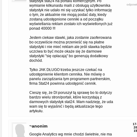
statystyk stat24 na portalu komercyjnym. Po
odpowi
wymianie kilkunastu maili z obsługą użytkownika
statystyk nie udało mi się uzyskać tylko informację
o tym, że aktualnie nie mogą podać daty, kiedy
zostaną udostępnione cenniki a od początku
wyświetlania reklam zostało ich wyświetlonych już
ponad 40000 !!!
Jestem ciekaw stawki, jaka zostanie zaoferowana
bo oczywiście można przenieść się na płatne
statystyki i nie mieć reklam ale jeśli stawka będzie
uczciwa to być może okaże się że darmowe
statystyki "się opłacają" bo generują dodatkowy
dochód.
Tylko JAK DŁUGO trzeba jeszcze czekać na
udostępnienie klientom cennika. Nie mówię o
panelu zarządzania tym programem partnerskim,
firma Stat24 powinna udostępnić cennik.
Cieszę się, że DI poruszył tą sprawę bo to dotyczy
bardzo wielu stron/portali, które korzystają z
darmowych statystyk stat24. Mam nadzieję, że uda
wam się to wyjaśnić i będą aktualizacje tego
artykułu.
17
~anonim
20
15
Google Analytics wg mnie chodzi świetnie, nie ma