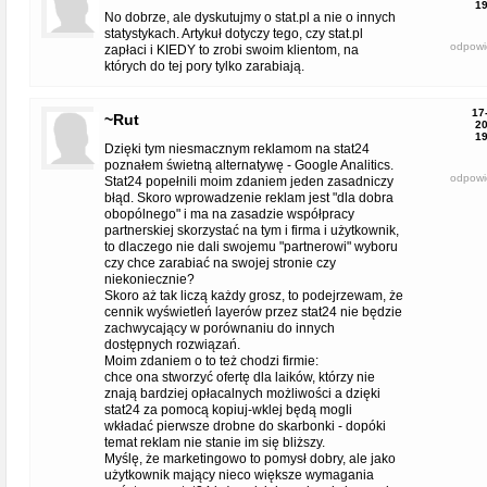
19
No dobrze, ale dyskutujmy o stat.pl a nie o innych
statystykach. Artykuł dotyczy tego, czy stat.pl
odpowi
zapłaci i KIEDY to zrobi swoim klientom, na
których do tej pory tylko zarabiają.
17
~Rut
20
19
Dzięki tym niesmacznym reklamom na stat24
poznałem świetną alternatywę - Google Analitics.
odpowi
Stat24 popełnili moim zdaniem jeden zasadniczy
błąd. Skoro wprowadzenie reklam jest "dla dobra
obopólnego" i ma na zasadzie współpracy
partnerskiej skorzystać na tym i firma i użytkownik,
to dlaczego nie dali swojemu "partnerowi" wyboru
czy chce zarabiać na swojej stronie czy
niekoniecznie?
Skoro aż tak liczą każdy grosz, to podejrzewam, że
cennik wyświetleń layerów przez stat24 nie będzie
zachwycający w porównaniu do innych
dostępnych rozwiązań.
Moim zdaniem o to też chodzi firmie:
chce ona stworzyć ofertę dla laików, którzy nie
znają bardziej opłacalnych możliwości a dzięki
stat24 za pomocą kopiuj-wklej będą mogli
wkładać pierwsze drobne do skarbonki - dopóki
temat reklam nie stanie im się bliższy.
Myślę, że marketingowo to pomysł dobry, ale jako
użytkownik mający nieco większe wymagania