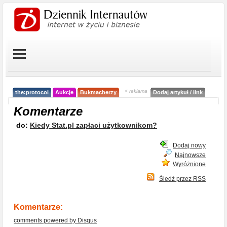
< reklama
the:protocol
Aukcje
Bukmacherzy
Dodaj artykuł / link
Komentarze
do:
Kiedy Stat.pl zapłaci użytkownikom?
Dodaj nowy
Najnowsze
Wyróżnione
Śledź przez RSS
Komentarze:
comments powered by
Disqus