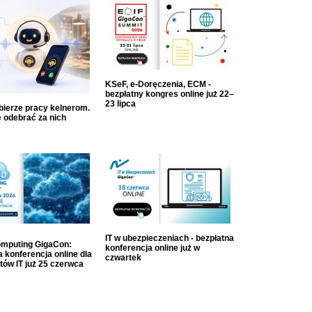
KSeF, e-Doręczenia, ECM -
bezpłatny kongres online już 22–
23 lipca
dbierze pracy kelnerom.
 odebrać za nich
IT w ubezpieczeniach - bezpłatna
mputing GigaCon:
konferencja online już w
 konferencja online dla
czwartek
tów IT już 25 czerwca