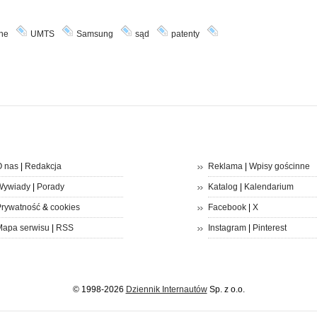
ne
UMTS
Samsung
sąd
patenty
 nas
|
Redakcja
Reklama
|
Wpisy gościnne
Wywiady
|
Porady
Katalog
|
Kalendarium
rywatność
&
cookies
Facebook
|
X
apa serwisu
|
RSS
Instagram
|
Pinterest
© 1998-2026
Dziennik Internautów
Sp. z o.o.