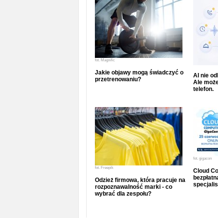
fot.
Magnific
Jakie objawy mogą świadczyć o
AI nie o
przetrenowaniu?
Ale może
telefon.
fot.
gigacon
fot.
Freepik
Cloud Co
bezpłatna
Odzież firmowa, która pracuje na
specjalis
rozpoznawalność marki - co
wybrać dla zespołu?