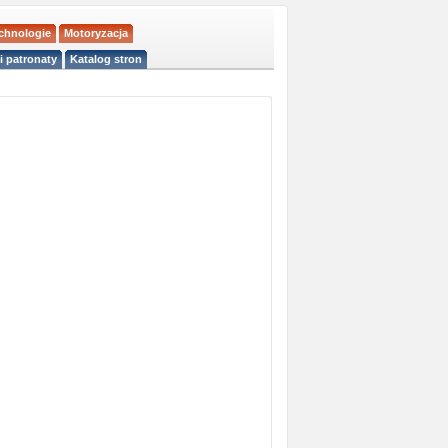
echnologie
Motoryzacja
i patronaty
Katalog stron