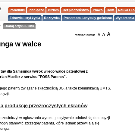
Poradniki
Pieniądze
Biznes
Bezpieczeństwo
Prawo
Dom
Nauka i T
Zdrowie i styl życia
Rozrywka
Pressroom i artykuły gościnne
Wydarzenia 
a
Dodaj artykuł / link
A
A
A
rozmiar tekstu:
unga w walce
stny dla Samsunga wyrok w jego walce patentowej z
rian Mueller z serwisu "FOSS Patents".
 jego patenty związane z łącznością 3G, a także komunikacją UMTS.
cyzji.
 produkcję przezroczystych ekranów
 uczestniczył w ogłaszaniu wyroku, pozytywnie odniósł się do decyzji
gły stanowić szczegóły patentu, które jednak przewijają się
unga
.