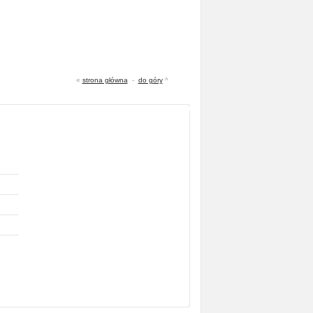
«
strona główna
-
do góry
^