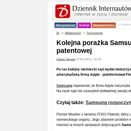
< reklam
the:protocol
Aukcje
Bukmacherzy
DI
Wiadomości
Technologie
Kolejna porażka Sams
patentowej
Adrian Nowak
27-01-2012, 15:33
Po raz kolejny niemiecki sąd wydał niekorzy
amerykańską firmą Apple - poinformował Flo
Samsung
zapewniał, że firma Apple naruszyła
Na razie sąd nie uzasadnił dokładniej swojej de
Czytaj także:
Samsung rozpoczyna
Florian Mueller z serwisu
FOSS Patents
, który
niemieckiego organu. Jego zdaniem problem mo
również w innych sprawach dotyczących
Sams