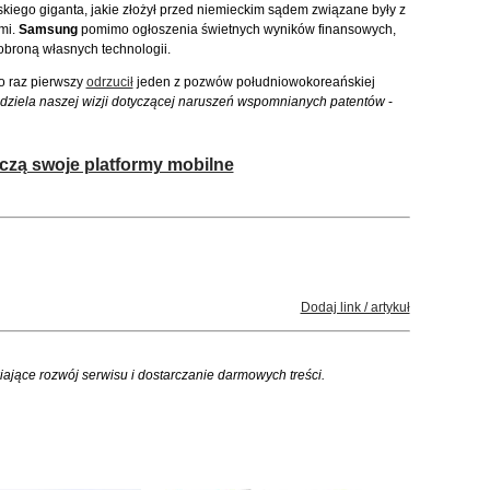
iego giganta, jakie złożył przed niemieckim sądem związane były z
mi.
Samsung
pomimo ogłoszenia świetnych wyników finansowych,
obroną własnych technologii.
o raz pierwszy
odrzucił
jeden z pozwów południowokoreańskiej
odziela naszej wizji dotyczącej naruszeń wspomnianych patentów
-
ączą swoje platformy mobilne
Dodaj link / artykuł
iające rozwój serwisu i dostarczanie darmowych treści.