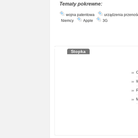
Tematy pokrewne:
wojna patentowa
urządzenia przenoś
Niemcy
Apple
3G
Stopka
O
P
M