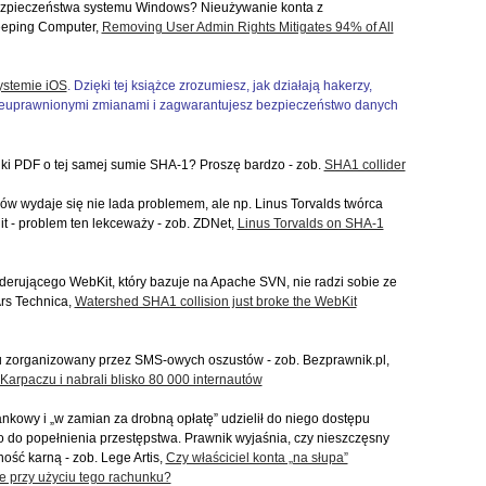
ezpieczeństwa systemu Windows? Nieużywanie konta z
leeping Computer,
Removing User Admin Rights Mitigates 94% of All
ystemie iOS
. Dzięki tej książce zrozumiesz, jak działają hakerzy,
nieuprawnionymi zmianami i zagwarantujesz bezpieczeństwo danych
ki PDF o tej samej sumie SHA-1? Proszę bardzo - zob.
SHA1 collider
ów wydaje się nie lada problemem, ale np. Linus Torvalds twórca
git - problem ten lekceważy - zob. ZDNet,
Linus Torvalds on SHA-1
renderującego WebKit, który bazuje na Apache SVN, nie radzi sobie ze
Ars Technica,
Watershed SHA1 collision just broke the WebKit
u zorganizowany przez SMS-owych oszustów - zob. Bezprawnik.pl,
Karpaczu i nabrali blisko 80 000 internautów
kowy i „w zamian za drobną opłatę” udzielił do niego dostępu
o do popełnienia przestępstwa. Prawnik wyjaśnia, czy nieszczęsny
ość karną - zob. Lege Artis,
Czy właściciel konta „na słupa”
 przy użyciu tego rachunku?