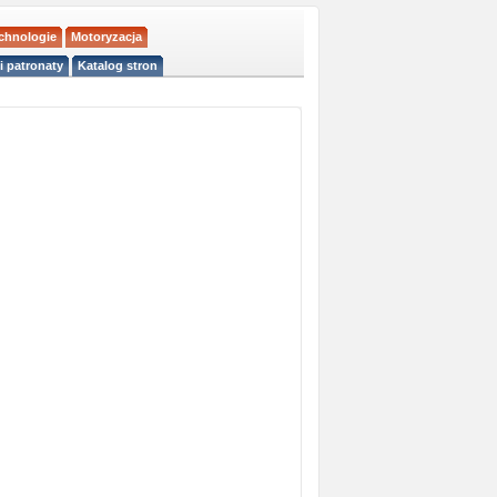
echnologie
Motoryzacja
i patronaty
Katalog stron