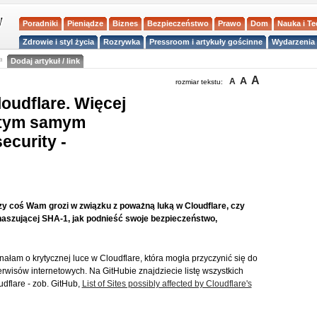
Poradniki
Pieniądze
Biznes
Bezpieczeństwo
Prawo
Dom
Nauka i T
Zdrowie i styl życia
Rozrywka
Pressroom i artykuły gościnne
Wydarzenia 
a
Dodaj artykuł / link
A
A
A
rozmiar tekstu:
oudflare. Więcej
 tym samym
ecurity -
czy coś Wam grozi w związku z poważną luką w Cloudflare, czy
 haszującej SHA-1, jak podnieść swoje bezpieczeństwo,
łam o krytycznej luce w Cloudflare, która mogła przyczynić się do
rwisów internetowych. Na GitHubie znajdziecie listę wszystkich
dflare - zob. GitHub,
List of Sites possibly affected by Cloudflare's