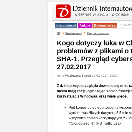
< reklam
the:protocol
Aukcje
Bukmacherzy
DI
Wiadomości
Bezpieczeństwo
Kogo dotyczy luka w Cl
problemów z plikami o
SHA-1. Przegląd cybers
27.02.2017
Anna Wasilewska-Śpioch
27-02-2017, 09:30
Z dzisiejszego przeglądu dowiecie się m.in. 
media mają rację, ogłaszając koniec funkcji
korzystając z Windowsa, oraz wiele więcej.
Pod koniec ubiegłego tygodnia wspomina
wycieku wrażliwych danych z 5,5 mln se
wszystkich domen korzystających z Clou
#Cloudbleed HTTPS Traffic Leak