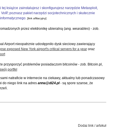
ki tej książce zainstalujesz i skonfigurujesz narzędzie Metasploit,
 VoIP, poznasz pakiet narzędzi socjotechnicznych i skutecznie
informatycznego.
[link afiliacyjny]
romadzonych przez elektronikę ubieralną (ang.
wearables
) - zob.
nal Airport nieopatrznie udostępniło dysk sieciowy zawierający
apse exposed New York airport's critical servers for a year
oraz
port
oże przysporzyć problemów posiadaczom bitcoinów - zob. Bitcoin.pl,
wój portfel
 sami natraficie w internecie na ciekawy, aktualny lub ponadczasowy
mi do niego link na adres
anna@di24.pl
- są spore szanse, że
rzeń.
Dodaj link / artykuł