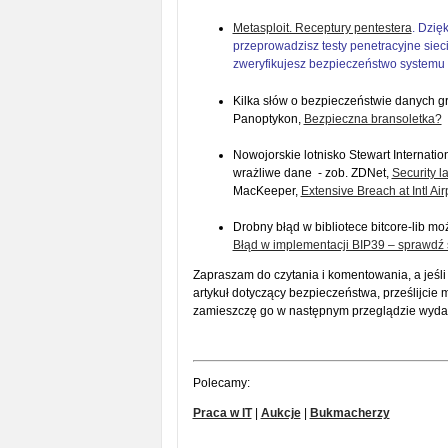
Metasploit. Receptury pentestera
. Dzię
przeprowadzisz testy penetracyjne sieci
zweryfikujesz bezpieczeństwo systemu 
Kilka słów o bezpieczeństwie danych g
Panoptykon,
Bezpieczna bransoletka?
Nowojorskie lotnisko Stewart Internatio
wrażliwe dane - zob. ZDNet,
Security l
MacKeeper,
Extensive Breach at Intl Air
Drobny błąd w bibliotece bitcore-lib m
Błąd w implementacji BIP39 – sprawdź s
Zapraszam do czytania i komentowania, a jeśli
artykuł dotyczący bezpieczeństwa, prześlijcie 
zamieszczę go w następnym przeglądzie wyda
Polecamy:
Praca w IT
|
Aukcje
|
Bukmacherzy