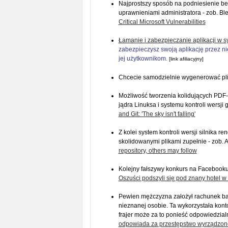
Najprostszy sposób na podniesienie b
uprawnieniami administratora - zob. B
Critical Microsoft Vulnerabilities
Łamanie i zabezpieczanie aplikacji w s
zabezpieczysz swoją aplikację przez 
jej użytkownikom.
[link afiliacyjny]
Chcecie samodzielnie wygenerować pli
Możliwość tworzenia kolidujących PDF-
jądra Linuksa i systemu kontroli wersji 
and Git: 'The sky isn't falling'
Z kolei system kontroli wersji silnika 
skolidowanymi plikami zupełnie - zob. 
repository, others may follow
Kolejny fałszywy konkurs na Facebook
Oszuści podszyli się pod znany hotel w 
Pewien mężczyzna założył rachunek ban
nieznanej osobie. Ta wykorzystała kont
frajer może za to ponieść odpowiedzialn
odpowiada za przestępstwo wyrządzone