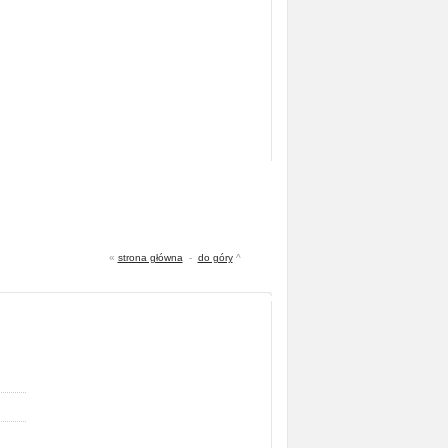
«
strona główna
-
do góry
^