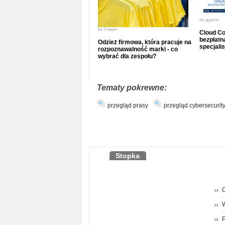
fot.
gigacon
fot.
Freepik
Cloud Co
bezpłatna
Odzież firmowa, która pracuje na
specjalis
rozpoznawalność marki - co
wybrać dla zespołu?
Tematy pokrewne:
przegląd prasy
przegląd cybersecurit
Stopka
O
P