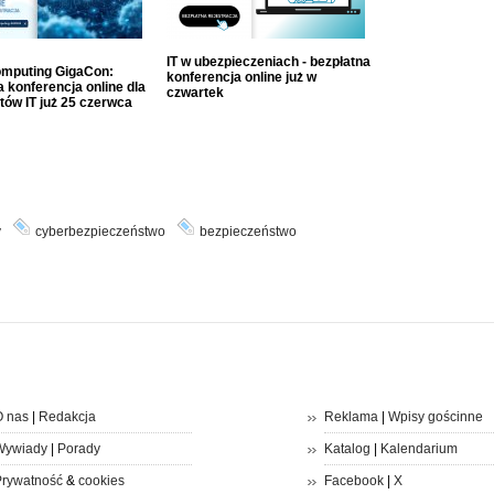
IT w ubezpieczeniach - bezpłatna
mputing GigaCon:
konferencja online już w
 konferencja online dla
czwartek
tów IT już 25 czerwca
y
cyberbezpieczeństwo
bezpieczeństwo
 nas
|
Redakcja
Reklama
|
Wpisy gościnne
Wywiady
|
Porady
Katalog
|
Kalendarium
rywatność
&
cookies
Facebook
|
X