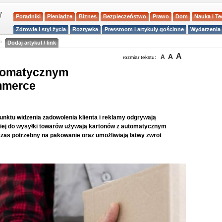
Poradniki
Pieniądze
Biznes
Bezpieczeństwo
Prawo
Dom
Nauka i T
Zdrowie i styl życia
Rozrywka
Pressroom i artykuły gościnne
Wydarzenia 
a
Dodaj artykuł / link
A
A
A
rozmiar tekstu:
utomatycznym
mmerce
nktu widzenia zadowolenia klienta i reklamy odgrywają
ciej do wysyłki towarów używają kartonów z automatycznym
zas potrzebny na pakowanie oraz umożliwiają łatwy zwrot