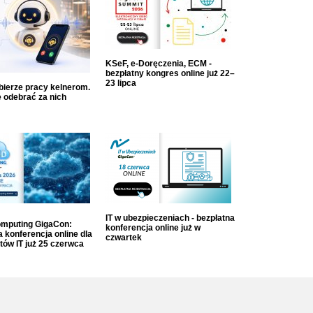
KSeF, e-Doręczenia, ECM -
bezpłatny kongres online już 22–
23 lipca
dbierze pracy kelnerom.
 odebrać za nich
IT w ubezpieczeniach - bezpłatna
mputing GigaCon:
konferencja online już w
 konferencja online dla
czwartek
tów IT już 25 czerwca