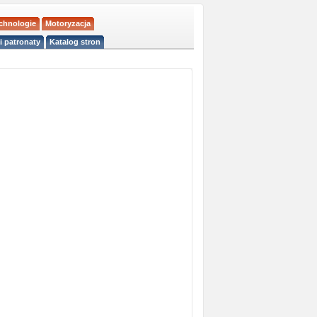
echnologie
Motoryzacja
i patronaty
Katalog stron