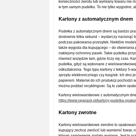
konieczności zwrotu lub wymiany towaru nie m
w tym samym pudełku. To nie tylko wygodne, al
Kartony z automatycznym dnem
Pudełka z automatycznym dnem są bardzo prakty
dosłownie kilka sekund – wystarczy nacisnąć 
podczas pakowania przesyłek. Niektóre model
także wygoda dla kupującego – do otwierania p
naklejony ochronny pasek. Takie pudełka przy
również wszędzie tam, gdzie liczy się czas. K
pudełka, gdyż są wykonane z wielowarstwowej te
odkształcenia. Tego typu kartony z tektury 5-w
sprzętu elektronicznego czy książek. Ich dno 
papierem. Materiał do ich produkcji pochodzi
można poddać recyklingowi. Są to zatem opak
Kartony wielowarstwowe z automatycznym dne
https://www.rajapack.pl/kartony-pudelka-opa
Kartony zwrotne
Kartony wielowarstwowe zwrotne to opakowania
kupujący zechce zwrócić lub wymienić towar, 
którym zamówienie zostało wysłane. Jest to roz