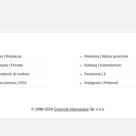
as
|
Redakcja
Reklama
|
Wpisy gościnne
iady
|
Porady
Katalog
|
Kalendarium
watność
&
cookies
Facebook
|
X
a serwisu
|
RSS
Instagram
|
Pinterest
© 1998-2026
Dziennik Internautów
Sp. z o.o.