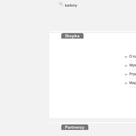
kartony
Stopka
O n
Wyw
Pry
Map
Partnerzy