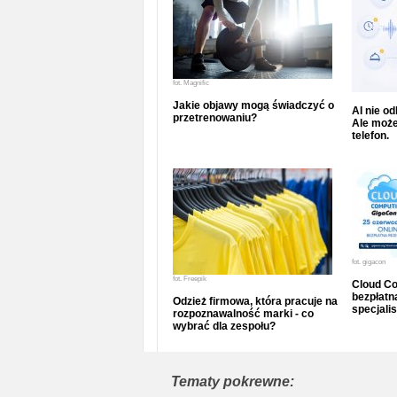
fot.
Magnific
Jakie objawy mogą świadczyć o
AI nie o
przetrenowaniu?
Ale może
telefon.
fot.
gigacon
fot.
Freepik
Cloud Co
bezpłatna
Odzież firmowa, która pracuje na
specjalis
rozpoznawalność marki - co
wybrać dla zespołu?
Tematy pokrewne: