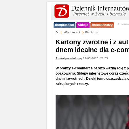
< reklam
the:protocol
Aukcje
Bukmacherzy
DI
Wiadomości
Pieniądze
Kartony zwrotne i z a
dnem idealne dla e-co
Artykuł poradnikowy
22-05-2020, 21:55
W branży e-commerce bardzo ważną rolę z pu
opakowania. Sklepy internetowe coraz częś
dnem i zwrotnych. Dzięki temu oszczędzają c
zakupionych rzeczy.