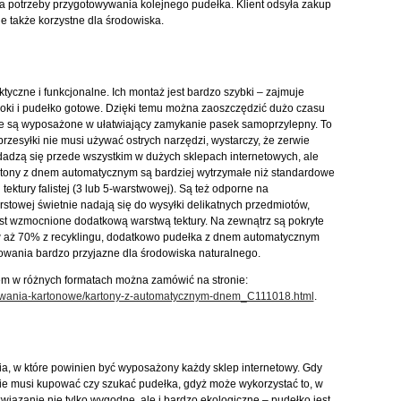
a potrzeby przygotowywania kolejnego pudełka. Klient odsyła zakup
e także korzystne dla środowiska.
czne i funkcjonalne. Ich montaż jest bardzo szybki – zajmuje
boki i pudełko gotowe. Dzięki temu można zaoszczędzić dużo czasu
e są wyposażone w ułatwiający zamykanie pasek samoprzylepny. To
rzesyłki nie musi używać ostrych narzędzi, wystarczy, że zerwie
dadzą się przede wszystkim w dużych sklepach internetowych, ale
artony z dnem automatycznym są bardziej wytrzymałe niż standardowe
ktury falistej (3 lub 5-warstwowej). Są też odporne na
arstowej świetnie nadają się do wysyłki delikatnych przedmiotów,
jest wzmocnione dodatkową warstwą tektury. Na zewnątrz są pokryte
 w aż 70% z recyklingu, dodatkowo pudełka z dnem automatycznym
owania bardzo przyjazne dla środowiska naturalnego.
m w różnych formatach można zamówić na stronie:
kowania-kartonowe/kartony-z-automatycznym-dnem_C111018.html
.
, w które powinien być wyposażony każdy sklep internetowy. Gdy
nie musi kupować czy szukać pudełka, gdyż może wykorzystać to, w
wiązanie nie tylko wygodne, ale i bardzo ekologiczne – pudełko jest