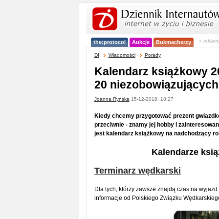
< reklam
the:protocol
Aukcje
Bukmacherzy
DI
Wiadomości
Porady
Kalendarz książkowy 2
20 niezobowiązujących
Joanna Ryńska
15-12-2018, 18:27
Kiedy chcemy przygotować prezent gwiazdkow
przeciwnie - znamy jej hobby i zainteresowan
jest kalendarz książkowy na nadchodzący ro
Kalendarze ksią
Terminarz wędkarski
Dla tych, którzy zawsze znajdą czas na wyjazd
informacje od Polskiego Związku Wędkarskieg