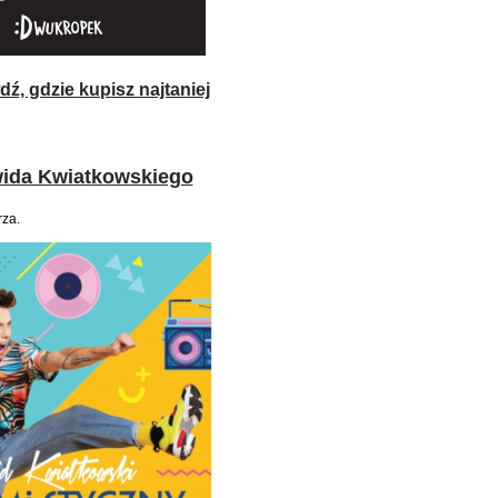
ź, gdzie kupisz najtaniej
wida Kwiatkowskiego
rza.