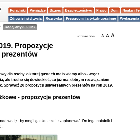
Poradniki
Pieniądze
Biznes
Bezpieczeństwo
Prawo
Dom
Nauka i T
Zdrowie i styl życia
Rozrywka
Pressroom i artykuły gościnne
Wydarzenia 
a
Dodaj artykuł / link
A
A
A
rozmiar tekstu:
019. Propozycje
 prezentów
y dla osoby, o której gustach mało wiemy albo - wręcz
ia, ale trudno się dowiedzieć, co już ma, dobrym rozwiązaniem
k. Sprawdź 20 propozycji uniwersalnych prezentów na rok 2019.
żkowe - propozycje prezentów
 nad wodę - by mogli go skutecznie zaplanować. Do tego notatnik i
o.