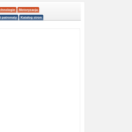
echnologie
Motoryzacja
i patronaty
Katalog stron