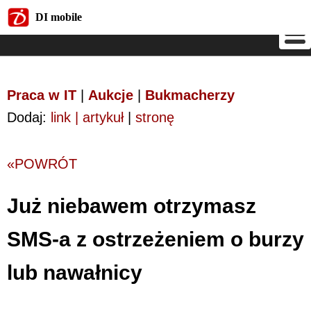
DI mobile
DI mobile
Praca w IT
|
Aukcje
|
Bukmacherzy
Dodaj:
link | artykuł
|
stronę
«POWRÓT
Już niebawem otrzymasz
SMS-a z ostrzeżeniem o burzy
lub nawałnicy