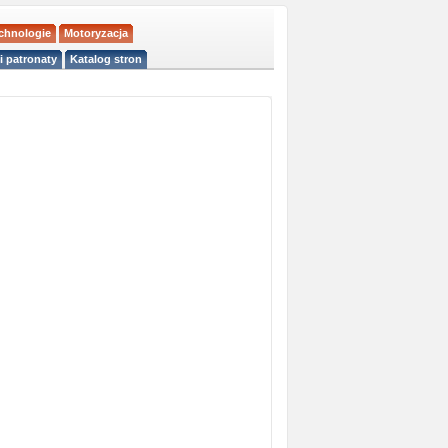
echnologie
Motoryzacja
i patronaty
Katalog stron