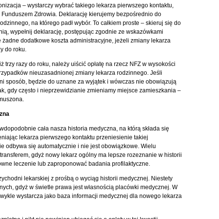
onizacja – wystarczy wybrać takiego lekarza pierwszego kontaktu,
Funduszem Zdrowia. Deklarację kierujemy bezpośrednio do
rodzinnego, na którego padł wybór. To całkiem proste – skieruj się do
nią, wypełnij deklarację, postępując zgodnie ze wskazówkami
e żadne dodatkowe koszta administracyjne, jeżeli zmiany lekarza
y do roku.
ż trzy razy do roku, należy uiścić opłatę na rzecz NFZ w wysokości
 przypadków nieuzasadnionej zmiany lekarza rodzinnego. Jeśli
 sposób, będzie do uznane za wyjątek i wówczas nie obowiązują
tak, gdy często i nieprzewidzianie zmieniamy miejsce zamieszkania –
ymuszona.
czna
wdopodobnie cała nasza historia medyczna, na którą składa się
niając lekarza pierwszego kontaktu przeniesienie takiej
ie odbywa się automatycznie i nie jest obowiązkowe. Wielu
transferem, gdyż nowy lekarz ogólny ma lepsze rozeznanie w historii
owne leczenie lub zaproponować badania profilaktyczne.
rzychodni lekarskiej z prośbą o wyciąg historii medycznej. Niestety
nych, gdyż w świetle prawa jest własnością placówki medycznej. W
 zwykle wystarcza jako baza informacji medycznej dla nowego lekarza