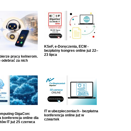
KSeF, e-Doręczenia, ECM -
bezpłatny kongres online już 22–
23 lipca
dbierze pracy kelnerom.
 odebrać za nich
IT w ubezpieczeniach - bezpłatna
mputing GigaCon:
konferencja online już w
 konferencja online dla
czwartek
tów IT już 25 czerwca