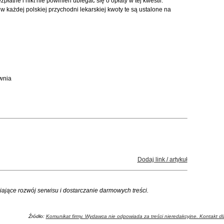
atne i nikt nie powinien ubiegać się o opłaty w tej kwestii.
w każdej polskiej przychodni lekarskiej kwoty te są ustalone na
wnia
Dodaj link / artykuł
iające rozwój serwisu i dostarczanie darmowych treści.
Źródło:
Komunikat firmy. Wydawca nie odpowiada za treści nieredakcyjne. Kontakt dla