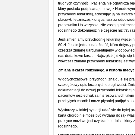
trudnych czynności. Pacjenta nie ogranicza rej
który posiada podpisaną umowę z Narodowym 
przychodni lekarskiej, adresując ją na lekarza 
placówki leczniczej, którą uznasz za odpowied
pracownika i to wszystko. Nie zostają naliczon
rodzinnego dokonujesz nie częściej niż trzy raz
Jeśli zmieniamy przychodnię lekarską więcej ni
80 zł. Jest to jednak należność, która dotyczy
częstszą zmianę uargumentujemy w odpowiedni
nas dodatkowe koszta. Najczęściej dzieje się 
wówczas zmiana przychodni lekarskiej jest w
Zmiana lekarza rodzinnego, a historia medy
W dotychczasowej przychodni znajduje się pra
szczegółowy opis leczonych dolegliwości. Zmie
dokumentacji do nowej przychodni lekarskiej n
pacjentów jest jednak zainteresowanych takim 
przebytych chorób i może płynniej podjąć stos
Wystarczy w takiej sytuacji udać się do byłej p
karta chorób nie może być wydana do rąk włas
praktyce możliwe jest uzyskanie odpisu, który
rodzinnego.