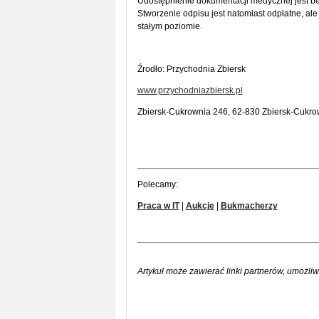
Udostępnienie dokumentacji medycznej jest bezpł
Stworzenie odpisu jest natomiast odpłatne, ale 
stałym poziomie.
Źrodło: Przychodnia Zbiersk
www.przychodniazbiersk.pl
Zbiersk-Cukrownia 246, 62-830 Zbiersk-Cukro
Polecamy:
Praca w IT
|
Aukcje
|
Bukmacherzy
Artykuł może zawierać linki partnerów, umożliw