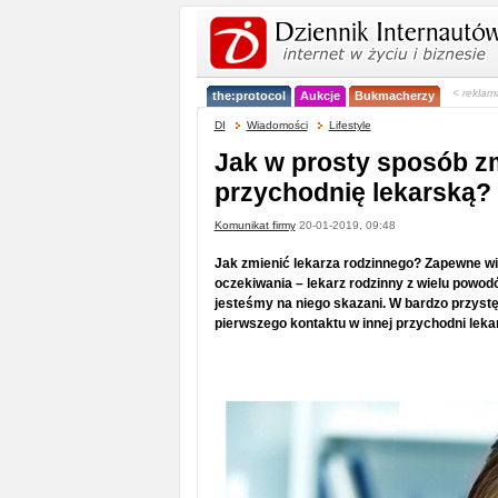
< reklam
the:protocol
Aukcje
Bukmacherzy
DI
Wiadomości
Lifestyle
Jak w prosty sposób z
przychodnię lekarską
Komunikat firmy
20-01-2019, 09:48
Jak zmienić lekarza rodzinnego? Zapewne wie
oczekiwania – lekarz rodzinny z wielu powo
jesteśmy na niego skazani. W bardzo przys
pierwszego kontaktu w innej przychodni leka