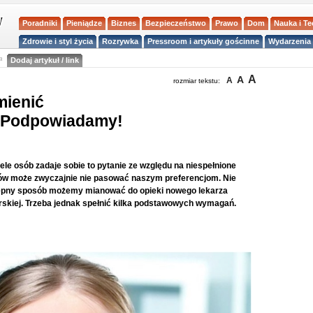
Poradniki
Pieniądze
Biznes
Bezpieczeństwo
Prawo
Dom
Nauka i T
Zdrowie i styl życia
Rozrywka
Pressroom i artykuły gościnne
Wydarzenia 
a
Dodaj artykuł / link
A
A
A
rozmiar tekstu:
mienić
? Podpowiadamy!
le osób zadaje sobie to pytanie ze względu na niespełnione
dów może zwyczajnie nie pasować naszym preferencjom. Nie
tępny sposób możemy mianować do opieki nowego lekarza
rskiej. Trzeba jednak spełnić kilka podstawowych wymagań.