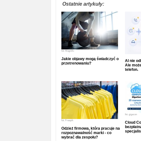
Ostatnie artykuły:
fot.
Magnific
Jakie objawy mogą świadczyć o
AI nie o
przetrenowaniu?
Ale może
telefon.
fot.
gigacon
fot.
Freepik
Cloud Co
bezpłatna
Odzież firmowa, która pracuje na
specjalis
rozpoznawalność marki - co
wybrać dla zespołu?