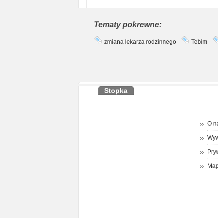
Tematy pokrewne:
zmiana lekarza rodzinnego
Tebim
Stopka
O n
Wyw
Pry
Map