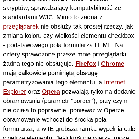
skryptów, sprawdzający kompatybilność ze
standardami W3C. Mimo to żadna z
przeglądarek
nie obsłuży tak prostej rzeczy, jak
zmiana koloru czy wielkości elementu checkbox
- podstawowego pola formularza HTML. Na
cztery sprawdzone przeze mnie przeglądarki
żadna tego nie obsługuje.
Firefox
i
Chrome
mają całkowicie pominiętą obsługę
parametryzowania tego elementu, a
Internet
Explorer
oraz
Opera
pozwalają tylko na dodanie
obramowania (parametr "border"), przy czym
nie działa to poprawnie, ponieważ w Operze
obramowanie wchodzi do środka pola
formularza, a w IE grubsza ramka wypełnia całe
wnętrze elementu. Jeśli ktoś nie wierzy, może