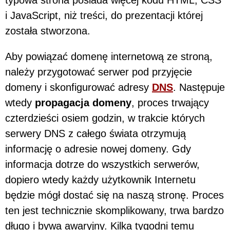
typowa strona posiada więcej kodu HTML, CSS
i JavaScript, niż treści, do prezentacji której
została stworzona.
Aby powiązać domenę internetową ze stroną,
należy przygotować serwer pod przyjęcie
domeny i skonfigurować adresy
DNS
. Następuje
wtedy
propagacja domeny
, proces trwający
czterdzieści osiem godzin, w trakcie których
serwery DNS z całego świata otrzymują
informację o adresie nowej domeny. Gdy
informacja dotrze do wszystkich serwerów,
dopiero wtedy każdy użytkownik Internetu
będzie mógł dostać się na naszą stronę. Proces
ten jest technicznie skomplikowany, trwa bardzo
długo i bywa awaryjny. Kilka tygodni temu