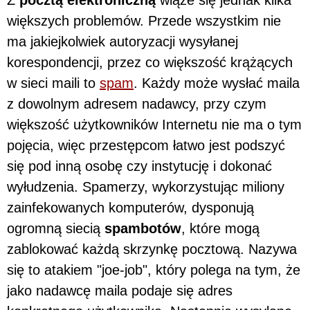
Z
pocztą elektroniczną
wiąże się jednak kilka
większych problemów. Przede wszystkim nie
ma jakiejkolwiek autoryzacji wysyłanej
korespondencji, przez co większość krążących
w sieci maili to
spam
. Każdy może wysłać maila
z dowolnym adresem nadawcy, przy czym
większość użytkowników Internetu nie ma o tym
pojęcia, więc przestępcom łatwo jest podszyć
się pod inną osobę czy instytucję i dokonać
wyłudzenia. Spamerzy, wykorzystując miliony
zainfekowanych komputerów, dysponują
ogromną siecią
spambotów
, które mogą
zablokować każdą skrzynkę pocztową. Nazywa
się to atakiem "joe-job", który polega na tym, że
jako nadawcę maila podaje się adres