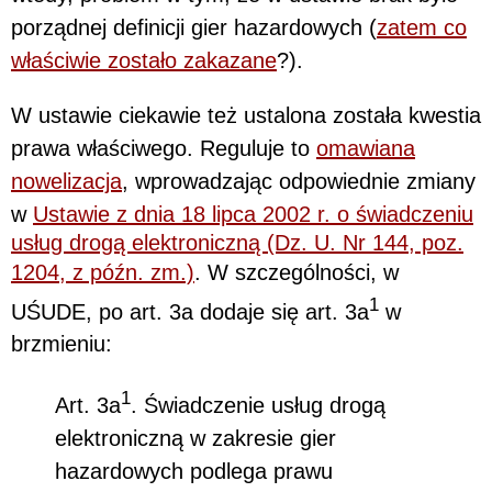
porządnej definicji gier hazardowych (
zatem co
właściwie zostało zakazane
?).
W ustawie ciekawie też ustalona została kwestia
prawa właściwego. Reguluje to
omawiana
nowelizacja
, wprowadzając odpowiednie zmiany
w
Ustawie z dnia 18 lipca 2002 r. o świadczeniu
usług drogą elektroniczną (Dz. U. Nr 144, poz.
1204, z późn. zm.)
. W szczególności, w
1
UŚUDE, po art. 3a dodaje się art. 3a
w
brzmieniu:
1
Art. 3a
. Świadczenie usług drogą
elektroniczną w zakresie gier
hazardowych podlega prawu