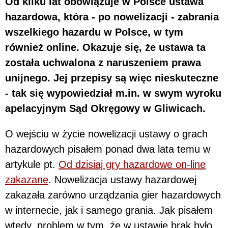
Od kilku lat obowiązuje w Polsce ustawa
hazardowa, która - po nowelizacji - zabrania
wszelkiego hazardu w Polsce, w tym
również online. Okazuje się, że ustawa ta
została uchwalona z naruszeniem prawa
unijnego. Jej przepisy są więc nieskuteczne
- tak się wypowiedział m.in. w swym wyroku
apelacyjnym Sąd Okręgowy w Gliwicach.
O wejściu w życie nowelizacji ustawy o grach
hazardowych pisałem ponad dwa lata temu w
artykule pt.
Od dzisiaj gry hazardowe on-line
zakazane
. Nowelizacja ustawy hazardowej
zakazała zarówno urządzania gier hazardowych
w internecie, jak i samego grania. Jak pisałem
wtedy, problem w tym, że w ustawie brak było