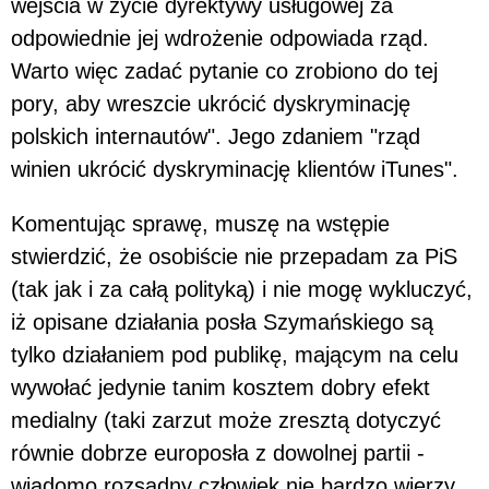
wejścia w życie dyrektywy usługowej za
odpowiednie jej wdrożenie odpowiada rząd.
Warto więc zadać pytanie co zrobiono do tej
pory, aby wreszcie ukrócić dyskryminację
polskich internautów". Jego zdaniem "rząd
winien ukrócić dyskryminację klientów iTunes".
Komentując sprawę, muszę na wstępie
stwierdzić, że osobiście nie przepadam za PiS
(tak jak i za całą polityką) i nie mogę wykluczyć,
iż opisane działania posła Szymańskiego są
tylko działaniem pod publikę, mającym na celu
wywołać jedynie tanim kosztem dobry efekt
medialny (taki zarzut może zresztą dotyczyć
równie dobrze europosła z dowolnej partii -
wiadomo rozsądny człowiek nie bardzo wierzy