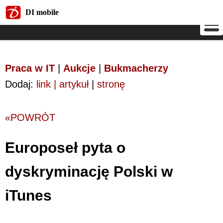
DI mobile
DI mobile
Praca w IT
|
Aukcje
|
Bukmacherzy
Dodaj:
link | artykuł
|
stronę
«POWRÓT
Europoseł pyta o
dyskryminację Polski w
iTunes