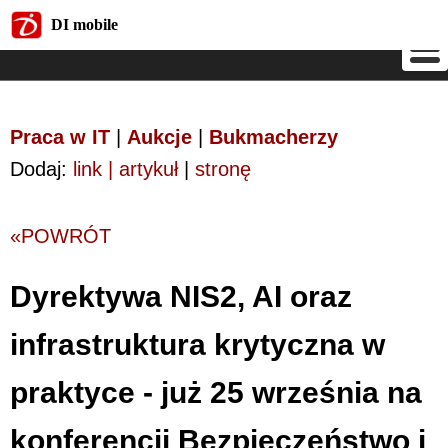
DI mobile
DI mobile
Praca w IT
|
Aukcje
|
Bukmacherzy
Dodaj:
link | artykuł
|
stronę
«POWRÓT
Dyrektywa NIS2, AI oraz
infrastruktura krytyczna w
praktyce - już 25 września na
konferencji Bezpieczeństwo i