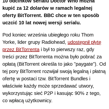
10 odcinków serialu Doctor Who można
kupić za 12 dolarów w ramach legalnej
oferty BitTorrent. BBC chce w ten sposób
uczcić 10 lat nowej wersji serialu.
Pod koniec września ubiegłego roku Thom
Yorke, lider grupy Radiohead,
udostępnił płytę
przez BitTorrenta
i był to pierwszy raz, gdy
treści przez BitTorrenta można było pobrać za
opłatą (BitTorrent określa to jako "paygate"). Od
tej pory BitTorrent rozwijał swoją legalną i płatną
ofertę w postaci tzw. BitTorrent Bundles i
właściwie każdy może sprzedawać utwory,
wykorzystując sieć P2P i kasując 90% z tego,
co wpłacą użytkownicy.