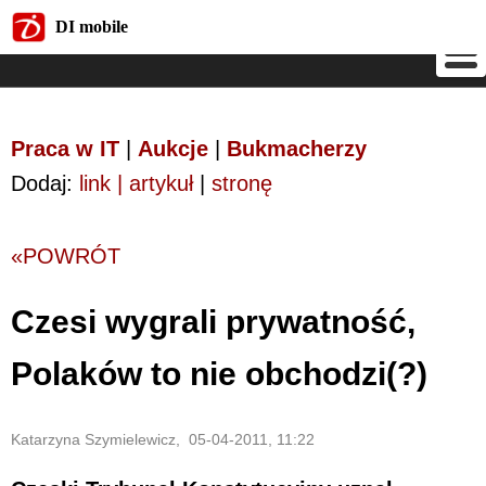
DI mobile
DI mobile
Praca w IT
|
Aukcje
|
Bukmacherzy
Dodaj:
link | artykuł
|
stronę
«POWRÓT
Czesi wygrali prywatność,
Polaków to nie obchodzi(?)
Katarzyna Szymielewicz, 05-04-2011, 11:22