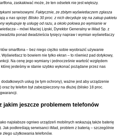
artfona, zaskakiwać może, że ten odsetek nie jest większy.
stykami serwisowymi. Faktycznie, ze zbitym wyświetlaczem zgłasza
iają u nas sprzęt. Blisko 30 proc. z nich decyduje się na zakup pakietu
ony wykupuje tę usługę od razu, a około połowa po wymianie w
wietlacza
– mówi Maciej Lipski, Dyrektor Generalny w iMad Sp. z
eprowadziła ponad dwadzieścia tysięcy napraw i wymian wyświetlaczy
ntów smartfona – bez niego ciężko sobie wyobrazić używanie
 Wyświetlacz to bowiem nie tylko ekran – to również pad dotykowy,
 funkcji. Na cenę jego wymiany i jednocześnie wartość względem
i której jesteśmy w stanie szybko wykonać pożądane przez nas
p dodatkowych usług (w tym ochrony), ważne jest aby urządzenie
) oraz by telefon był zabezpieczony na dłużej (blisko 18 proc.
 gwarancji.
z jakim jeszcze problemem telefonów
ako najsłabsze ogniwo urządzeń mobilnych wskazują także baterię
). Jak podkreślają serwisanci iMad, problem z baterią – szczególnie
e złego użytkowania telefonów.