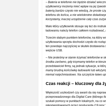
–
Bateria w telefonie nie będzie działać wieczn
użytkownicy możemy mieć wpływ na jej żywotno
baterią bardzo często nie wiedzą, że proste c
telefonu do końca, a nie wielokrotne doładowyw
korzystamy, inaczej urządzenie cały czas zużyw
Mało który użytkownik stosuje się też do instr
ładowaniu należy telefon całkiem rozładować,
Trzecim słabym punktem telefonów, na który w
użytkowania sprzętu dochodzi często do rozłącz
ten powstaje najczęściej w skutek dostawania 
wejście USB.
–
Nie jesteśmy w stanie trzymać telefonów w st
środka zarówno, gdy trzymamy telefon w kieszen
przedstawiciel firmy, są jednak sytuacje, w kt
mamy brudną końcówkę ładowarki lub włożymy 
niemal natychmiastowo. Na szczęście łatwo up
Czas reakcji – kluczowy dla 
Większość uszkodzeń czy awarii da się napra
przeprowadzonego dla Digital Care (którego iMa
szukali pomocy w punktach lokalnych, na co w
rekomendowanych przez producenta (19 proc.)