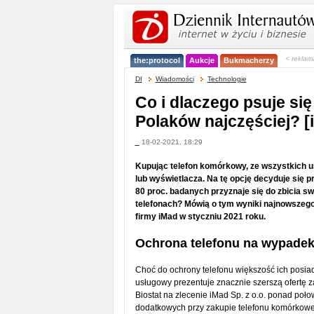
< reklam
the:protocol
Aukcje
Bukmacherzy
DI
Wiadomości
Technologie
Co i dlaczego psuje się
Polaków najczęściej? [i
_
18-02-2021, 18:29
Kupując telefon komórkowy, ze wszystkich u
lub wyświetlacza. Na tę opcję decyduje się 
80 proc. badanych przyznaje się do zbicia sw
telefonach? Mówią o tym wyniki najnowszego
firmy iMad w styczniu 2021 roku.
Ochrona telefonu na wypade
Choć do ochrony telefonu większość ich posiada
usługowy prezentuje znacznie szerszą ofertę
Biostat na zlecenie iMad Sp. z o.o. ponad poł
dodatkowych przy zakupie telefonu komórkowe