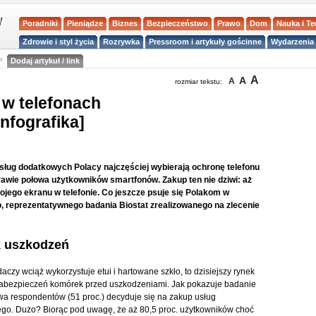
Poradniki
Pieniądze
Biznes
Bezpieczeństwo
Prawo
Dom
Nauka i T
Zdrowie i styl życia
Rozrywka
Pressroom i artykuły gościnne
Wydarzenia 
a
Dodaj artykuł / link
A
A
A
rozmiar tekstu:
 w telefonach
nfografika]
sług dodatkowych Polacy najczęściej wybierają ochronę telefonu
prawie połowa użytkowników smartfonów. Zakup ten nie dziwi: aż
ojego ekranu w telefonie. Co jeszcze psuje się Polakom w
, reprezentatywnego badania Biostat zrealizowanego na zlecenie
k uszkodzeń
czy wciąż wykorzystuje etui i hartowane szkło, to dzisiejszy rynek
 zabezpieczeń komórek przed uszkodzeniami. Jak pokazuje badanie
owa respondentów (51 proc.) decyduje się na zakup usług
go. Dużo? Biorąc pod uwagę, że aż 80,5 proc. użytkowników choć