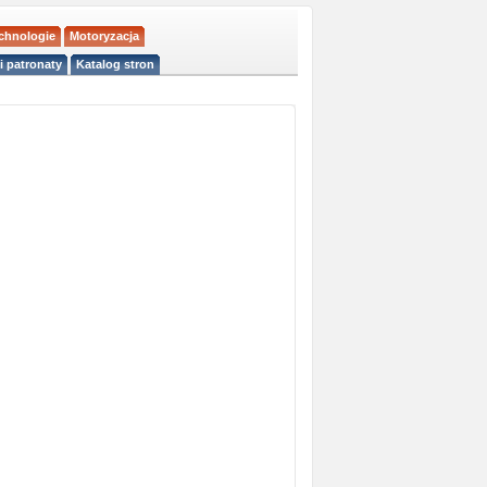
echnologie
Motoryzacja
i patronaty
Katalog stron