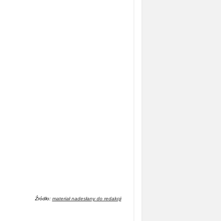
Źródło:
materiał nadesłany do redakcji