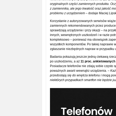
oryginalnych części zamiennych produktu. Ocz
z zamiennika, ale jego trwałość oraz jakość
problemu z urządzeniem
– dodaje Maciej Lipsk
Korzystanie z autoryzowanych serwisów wiąże 
zamiennych rekomendowanych przez producenta
sprawdzają urządzenie i przy okazji – na przy
innych, wewnętrznych uszkodzeń i w razie pot
kompleksowo – ponieważ ma obowiązek zapewn
wszystkich komponentów. Po takiej naprawie w
zgłaszanie niezbędnych napraw w przypadku us
Badania pokazują jeszcze jedną ciekawą rzecz
po uszkodzeniu, a aż
11 proc. ankietowanych
Posiadacze telefonów nie zdają sobie często 
poważnych awarii wewnątrz urządzenia. –
Każd
przedostają się do wnętrza telefonu i mogą 
niektórych przypadkach smartfon nie będzie ju