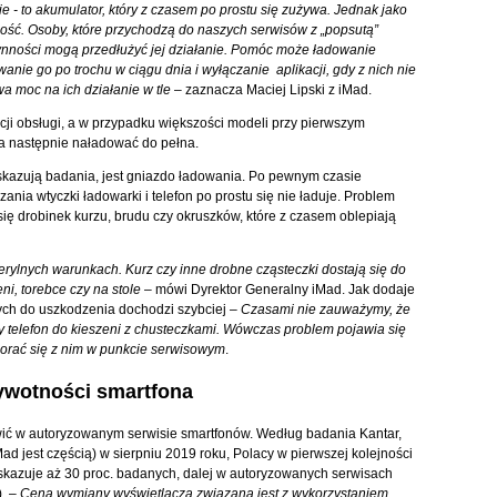
ie - to akumulator, który z czasem po prostu się zużywa. Jednak jako
ść. Osoby, które przychodzą do naszych serwisów z „popsutą”
zynności mogą przedłużyć jej działanie. Pomóc może ładowanie
anie go po trochu w ciągu dnia i wyłączanie aplikacji, gdy z nich nie
a moc na ich działanie w tle
– zaznacza Maciej Lipski z iMad.
ukcji obsługi, a w przypadku większości modeli przy pierwszym
 a następnie naładować do pełna.
skazują badania, jest gniazdo ładowania. Po pewnym czasie
ania wtyczki ładowarki i telefon po prostu się nie ładuje. Problem
się drobinek kurzu, brudu czy okruszków, które z czasem oblepiają
erylnych warunkach. Kurz czy inne drobne cząsteczki dostają się do
i, torebce czy na stole
– mówi Dyrektor Generalny iMad. Jak dodaje
órych do uszkodzenia dochodzi szybciej –
Czasami nie zauważymy, że
telefon do kieszeni z chusteczkami. Wówczas problem pojawia się
orać się z nim w punkcie serwisowym
.
żywotności smartfona
wić w autoryzowanym serwisie smartfonów. Według badania Kantar,
d jest częścią) w sierpniu 2019 roku, Polacy w pierwszej kolejności
skazuje aż 30 proc. badanych, dalej w autoryzowanych serwisach
. –
Cena wymiany
wyświetlacza związana jest z wykorzystaniem