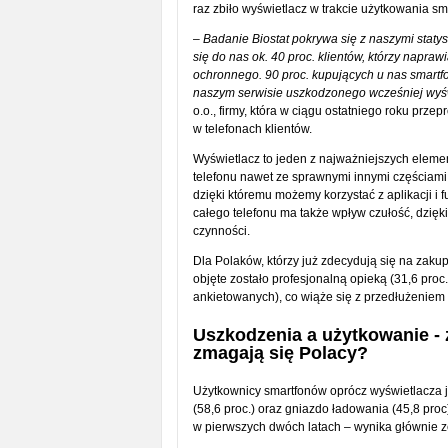
raz zbiło wyświetlacz w trakcie użytkowania sm
–
Badanie Biostat pokrywa się z naszymi staty
się do nas ok. 40 proc. klientów, którzy napraw
ochronnego. 90 proc. kupujących u nas smartf
naszym serwisie uszkodzonego wcześniej wyś
o.o., firmy, która w ciągu ostatniego roku prz
w telefonach klientów.
Wyświetlacz to jeden z najważniejszych eleme
telefonu nawet ze sprawnymi innymi częściami.
dzięki któremu możemy korzystać z aplikacji i
całego telefonu ma także wpływ czułość, dzięk
czynności.
Dla Polaków, którzy już zdecydują się na zaku
objęte zostało profesjonalną opieką (31,6 proc.
ankietowanych), co wiąże się z przedłużeniem
Uszkodzenia a użytkowanie - 
zmagają się Polacy?
Użytkownicy smartfonów oprócz wyświetlacza j
(58,6 proc.) oraz gniazdo ładowania (45,8 proc
w pierwszych dwóch latach – wynika głównie z