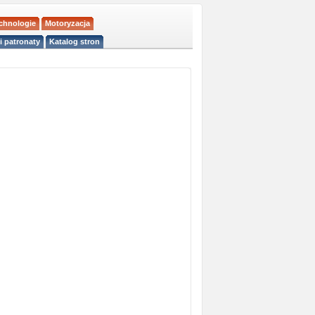
echnologie
Motoryzacja
i patronaty
Katalog stron