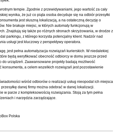
syłek.
rotnym tempie. Zgodnie z przewidywaniami, jego wartość za cały
skiej wynika, że już co piąta osoba decyduje się na odbiór przesyłki
sumenta jest słuszną lokalizacją, a na ostateczną decyzję o
ków. Nie brakuje miejsc, w których automaty funkcjonują w
. Znajdują się także po różnych stronach skrzyżowania, w drodze z
 parkingu, z którego korzysta potencjalny klient. Nadzór nad
nia usługi jest kluczowy z perspektywy operatora.
gę, jest pełna automatyzacja rozwiązań kurierskich. W niedalekiej
, które będą weryfikować obecność odbiorcy w domu jeszcze przed
nio do urządzeń. Zaawansowane projekty badają możliwość
 konsumenta, a celem wszelkich rozwiązań jest pozostawienie
wiadomości wśród odbiorów o realizacji usług nieopodal ich miejsca
przesyłkę danej firmy można odebrać w danej lokalizacji.
dzie w parze z kompleksowością rozwiązania. Stoją za tym pełna
zeniach i narzędzia zarządzające.
ipBox Polska