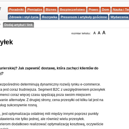
Poradniki
Pieniądze
Biznes
Bezpieczeństwo
Prawo
Dom
Nauka i T
Zdrowie i styl życia
Rozrywka
Pressroom i artykuły gościnne
Wydarzenia 
a
Dodaj artykuł / link
A
A
A
rozmiar tekstu:
yłek
urierskiej? Jak zapewnić dostawę, która zachęci klientów do
j?
 bezpośrednio determinują dynamiczny rozwój rynku e-commerce.
ra jest coraz trudniejsza. Segment B2C z uwzględnieniem przesyłek
menci coraz więcej czasu spędzają poza swoim miejscem
ie alternatyw. Z drugiej strony, cena przesyłki od kilku lat jest na
usług sukcesywnie rosną.
 jest optymalizacja ostatniej mili między innymi poprzez punkty
wienia nie tylko jednej, ale również wielu przesyłek.
rierom dodatkowo realizować optymalizację kosztową, oczywiście