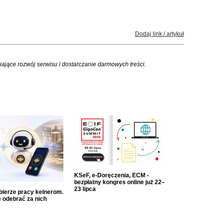
Dodaj link / artykuł
iające rozwój serwisu i dostarczanie darmowych treści.
KSeF, e-Doręczenia, ECM -
bezpłatny kongres online już 22–
23 lipca
dbierze pracy kelnerom.
 odebrać za nich