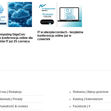
IT w ubezpieczeniach - bezpłatna
mputing GigaCon:
konferencja online już w
 konferencja online dla
czwartek
tów IT już 25 czerwca
 nas
|
Redakcja
Reklama
|
Wpisy gościnne
Wywiady
|
Porady
Katalog
|
Kalendarium
rywatność
&
cookies
Facebook
|
X