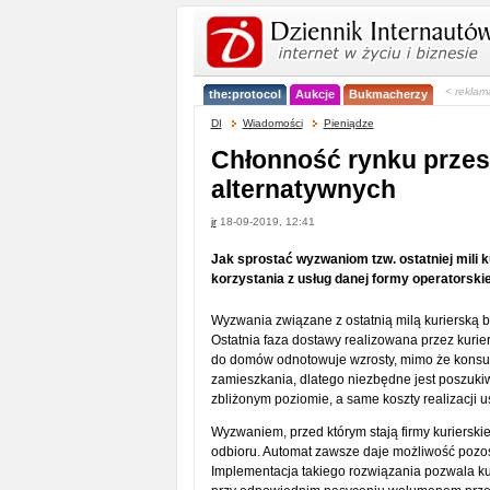
< reklam
the:protocol
Aukcje
Bukmacherzy
DI
Wiadomości
Pieniądze
Chłonność rynku przes
alternatywnych
jr
18-09-2019, 12:41
Jak sprostać wyzwaniom tzw. ostatniej mili k
korzystania z usług danej formy operatorskie
Wyzwania związane z ostatnią milą kurierską
Ostatnia faza dostawy realizowana przez kurie
do domów odnotowuje wzrosty, mimo że konsu
zamieszkania, dlatego niezbędne jest poszukiwan
zbliżonym poziomie, a same koszty realizacji 
Wyzwaniem, przed którym stają firmy kurierskie,
odbioru. Automat zawsze daje możliwość pozosta
Implementacja takiego rozwiązania pozwala ku