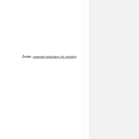
Źródło:
materiał nadesłany do redakcji