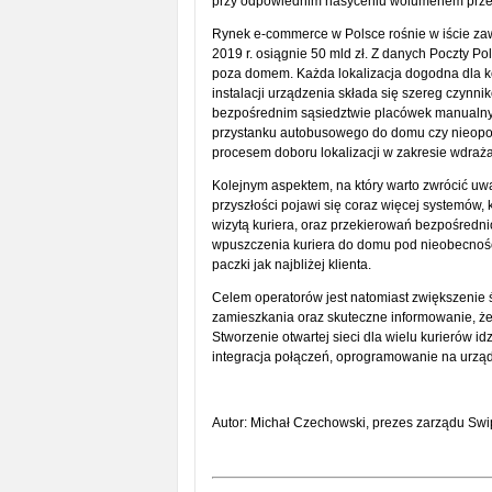
przy odpowiednim nasyceniu wolumenem prze
Rynek e-commerce w Polsce rośnie w iście zaw
2019 r. osiągnie 50 mld zł. Z danych Poczty Pol
poza domem. Każda lokalizacja dogodna dla kon
instalacji urządzenia składa się szereg czynni
bezpośrednim sąsiedztwie placówek manualnych
przystanku autobusowego do domu czy nieopodal
procesem doboru lokalizacji w zakresie wdraża
Kolejnym aspektem, na który warto zwrócić uwa
przyszłości pojawi się coraz więcej systemów
wizytą kuriera, oraz przekierowań bezpośred
wpuszczenia kuriera do domu pod nieobecność
paczki jak najbliżej klienta.
Celem operatorów jest natomiast zwiększenie ś
zamieszkania oraz skuteczne informowanie, że 
Stworzenie otwartej sieci dla wielu kurierów i
integracja połączeń, oprogramowanie na urząd
Autor: Michał Czechowski, prezes zarządu Sw