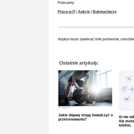
Polecamy:
Praca w IT
|
Aukcje
|
Bukmacherzy
Artykuł może zawierać linki partnerów, umożliw
Ostatnie artykuły:
fot.
Magnific
Jakie objawy mogą świadczyć o
AI nie o
przetrenowaniu?
Ale może
telefon.