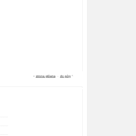
«
strona główna
-
do góry
^