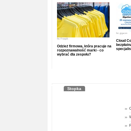
fot.
gigacon
fot.
Freepik
Cloud Co
bezpłatna
Odzież firmowa, która pracuje na
specjalis
rozpoznawalność marki - co
wybrać dla zespołu?
Stopka
O
P