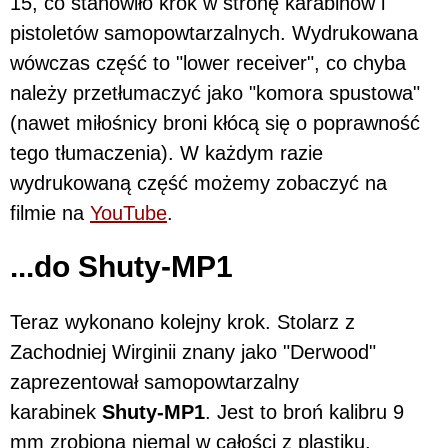
15, co stanowiło krok w stronę karabinów i
pistoletów samopowtarzalnych. Wydrukowana
wówczas część to "lower receiver", co chyba
należy przetłumaczyć jako "komora spustowa"
(nawet miłośnicy broni kłócą się o poprawność
tego tłumaczenia). W każdym razie
wydrukowaną część możemy zobaczyć na
filmie na
YouTube
.
...do Shuty-MP1
Teraz wykonano kolejny krok. Stolarz z
Zachodniej Wirginii znany jako "Derwood"
zaprezentował samopowtarzalny
karabinek
Shuty-MP1
. Jest to broń kalibru 9
mm zrobiona niemal w całości z plastiku.