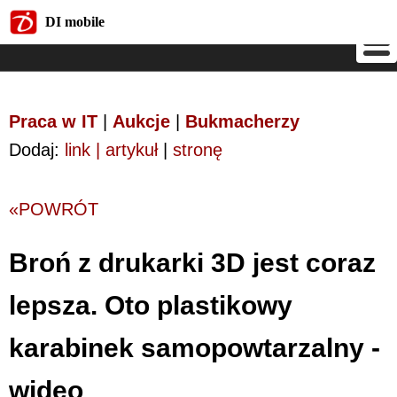
DI mobile
DI mobile
Praca w IT
|
Aukcje
|
Bukmacherzy
Dodaj:
link | artykuł
|
stronę
«POWRÓT
Broń z drukarki 3D jest coraz
lepsza. Oto plastikowy
karabinek samopowtarzalny -
wideo