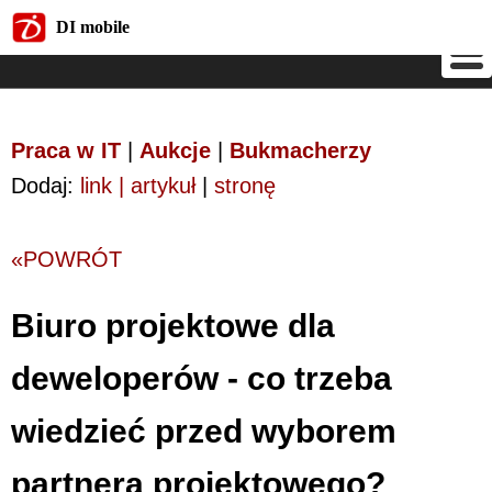
DI mobile
DI mobile
Praca w IT
|
Aukcje
|
Bukmacherzy
Dodaj:
link | artykuł
|
stronę
«POWRÓT
Biuro projektowe dla
deweloperów - co trzeba
wiedzieć przed wyborem
partnera projektowego?