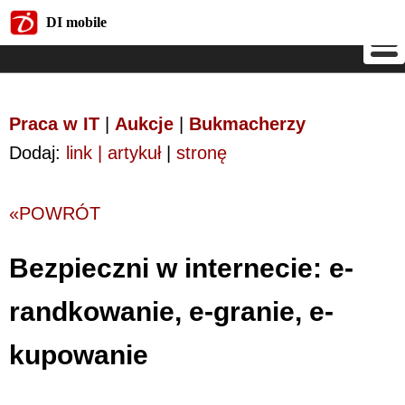
DI mobile
DI mobile
Praca w IT
|
Aukcje
|
Bukmacherzy
Dodaj:
link | artykuł
|
stronę
«POWRÓT
Bezpieczni w internecie: e-
randkowanie, e-granie, e-
kupowanie