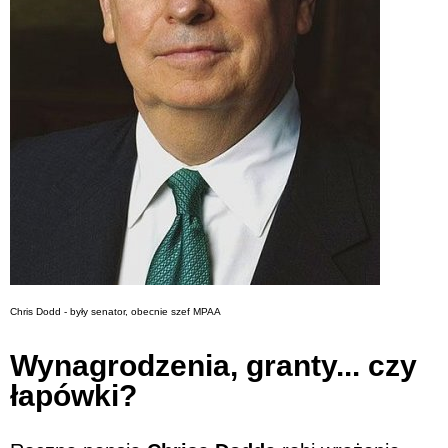
Chris Dodd - były senator, obecnie szef MPAA
Wynagrodzenia, granty... czy
łapówki?