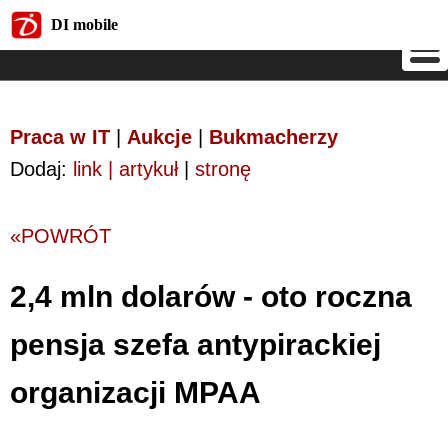
DI mobile
DI mobile
Praca w IT
|
Aukcje
|
Bukmacherzy
Dodaj:
link | artykuł
|
stronę
«POWRÓT
2,4 mln dolarów - oto roczna
pensja szefa antypirackiej
organizacji MPAA